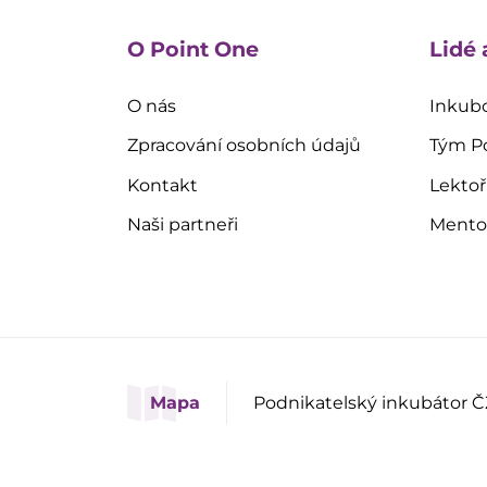
O Point One
Lidé 
O nás
Inkubo
Zpracování osobních údajů
Tým P
Kontakt
Lektoř
Naši partneři
Mentoř
Mapa
Podnikatelský inkubátor Č