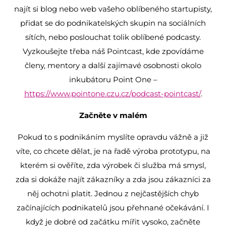
najít si blog nebo web vašeho oblíbeného startupisty,
přidat se do podnikatelských skupin na sociálních
sítích, nebo poslouchat tolik oblíbené podcasty.
Vyzkoušejte třeba náš Pointcast, kde zpovídáme
členy, mentory a další zajímavé osobnosti okolo
inkubátoru Point One –
https://www.pointone.czu.cz/podcast-pointcast/
.
Začněte v malém
Pokud to s podnikáním myslíte opravdu vážně a již
víte, co chcete dělat, je na řadě výroba prototypu, na
kterém si ověříte, zda výrobek či služba má smysl,
zda si dokáže najít zákazníky a zda jsou zákazníci za
něj ochotni platit. Jednou z nejčastějších chyb
začínajících podnikatelů jsou přehnané očekávání. I
když je dobré od začátku mířit vysoko, začněte