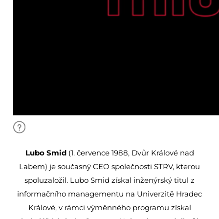
Lubo Smid
(1. července 1988, Dvůr Králové nad
Labem) je současný CEO společnosti STRV, kterou
spoluzaložil.
Lubo Smid získal inženýrský titul z
informačního managementu na Univerzitě Hradec
Králové, v rámci výměnného programu získal