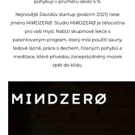
pohybují v průměru okolo 5 %.
Nejnovější Davidův startup (podzim 2021) nese
jméno MIИDZERØ. Studio MIИDZERØ je tělocvična
pro vaši mysl. Nabízí skupinové lekce s
patentovaným program, který mísí použití sauny,
ledové lázně, práce s dechem, řízených pohybů a
meditace, které přivedou zaneprázdněný mozek
zpět do klidu.