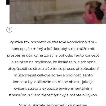
Využívá tzv. hormetické stresové kondicionování –
koncept, že mírný a krátkodobý stres může mít
prospěšné účinky na zdraví a pohodu. Tento koncept
je založen na myšlence, že lidské tělo je schopné
přizpůsobit se stresu a že tento proces přizpůsobení
může zlepšit celkové zdraví a odolnost. Tento
koncept byl aplikován na různé oblasti, jako je
cvičení, strava a expozice environmentálním
stresorům, s cílem zlepšit fyzický a mentální výkon.
Studie ukázaly, že hormetické stresové