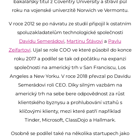
bakalářský titul z Coventry University a strávil půl
roku na vojenské univerzitě Norwich ve Vermontu.
V roce 2012 se po návratu ze studií připojil k ostatním
spoluzakladatelům technologické společnosti
Davidu Semerádovi
,
Martinu Šťávovi
a
Pavlu
Zeifartovi
. Ujal se role COO ve které působil do konce
roku 2017 a podílel se tak od počátku na expanzi
společnosti na americký trh v San Franciscu, Los
Angeles a New Yorku. V roce 2018 převzal po Davidu
Semerádovi roli CEO. Díky silným vazbám na
americký trh na sebe bere odpovědnost za růst
klientského byznysu a prohlubování vztahů s
klíčovými klienty, mezi které patří například
Tinder, Microsoft, ClassDojo a Hallmark.
Osobně se podílel také na několika startupech jako