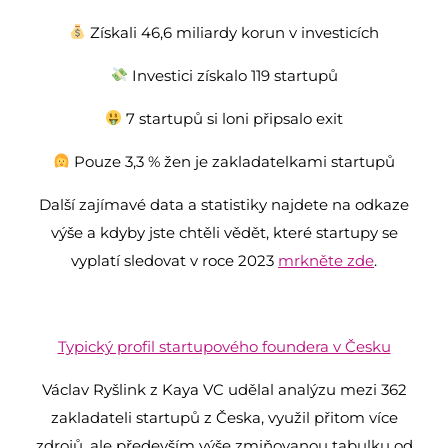
Získali 46,6 miliardy korun v investicích
Investici získalo 119 startupů
7 startupů si loni připsalo exit
Pouze 3,3 % žen je zakladatelkami startupů
Další zajímavé data a statistiky najdete na odkaze
výše a kdyby jste chtěli vědět, které startupy se
vyplatí sledovat v roce 2023
mrkněte zde
.
Typický profil startupového foundera v Česku
Václav Ryšlink z Kaya VC udělal analýzu mezi 362
zakladateli startupů z Česka, využil přitom více
zdrojů, ale především výše zmiňovanou tabulku od