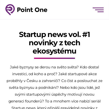
Startup news vol. #1
novinky z tech
ekosystému
Jaké byznysy se derou na světo světa? Kdo dostal
investici, od koho a proč? Jaké startupové akce
proběhly v Česku a zahraničí? Co číst a poslouchat ze
světa byznysu a podnikání? Nebo kdo jsou lidé, jež
svými startupovými úspěchy motivují novou
generaci founderů? To a mnohem více nabízí seriál
Startup news, který přináší pravidelné novinky z