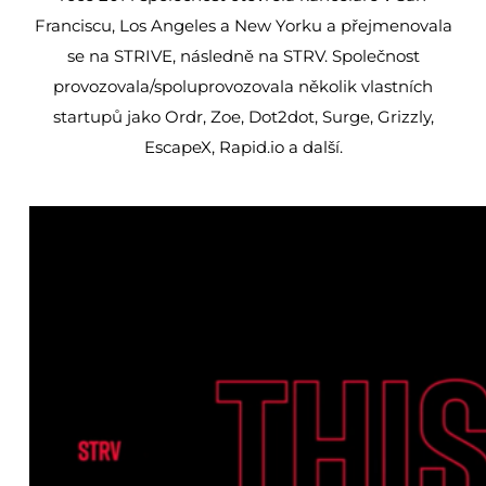
Franciscu, Los Angeles a New Yorku a přejmenovala
se na STRIVE, následně na STRV. Společnost
provozovala/spoluprovozovala několik vlastních
startupů jako Ordr, Zoe, Dot2dot, Surge, Grizzly,
EscapeX, Rapid.io a další.