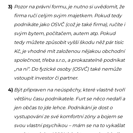
Pozor na právní formu, je nutno si uvědomit, že
firma ručí celým svým majetkem. Pokud tedy
podnikáte jako OSVČ (což je také firma), ručíte i
svým bytem, počítačem, autem atp. Pokud
tedy můžete způsobit vyšší škodu něž pár tisíc
Kč, je vhodné mít založenou nějakou obchodní
společnost, třeba s.r.o., a prokazatelně podnikat
„na ni“. Do fyzické osoby (OSVČ) také nemůže
vstoupit investor či partner.
Být připraven na neúspěchy, které vlastně tvoří
většinu času podnikatele. Furt se něco nedaří a
jen občas to jde lehce. Podnikání je dost o
vystupování ze své komfortní zóny a bojem se
svou vlastní psychikou – mám se na to vykašlat