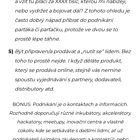
a vzít tu práci za XXXX tisíc, kterou mi nabízejí,
nebo vydržet a bojovat dál? Z tohoto ohledu je
často dobrý nápad přibrat do podnikání
parťáka či parťačku, protože ve dvou se to
prostě lépe táhne.
Být připraven/a prodávat a „nutit se“ lidem. Bez
toho to prostě nejde. I když děláte produkt,
který se prodává online, stejně vás nemine
spoustu vyjednávání s partnery, dodavateli,
distributory atd.
BONUS:
Podnikání je o kontaktech a informacích.
Rozhodně doporučuji různé inkubátory, akcelerátory,
hackatony, meetupy, inovační centra a vlastně
cokoliv, kde se setkáváte s dalšími lidmi, ať už
podnikateli (výměna zkušeností a kontaktů), nebo