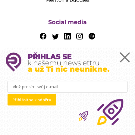
Mentoři a buddies
Social media
Programy a inkubace
Naše akce
Přihlásit se k odběru
Podpora EU a OPPPR