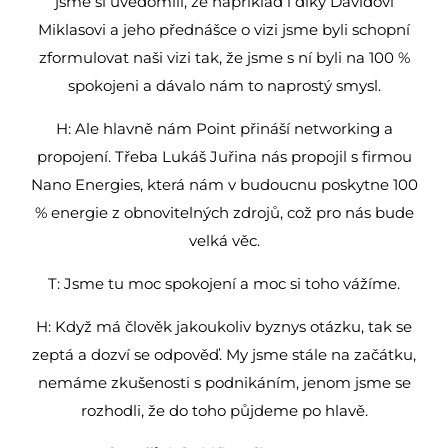
jsme si uvědomili, že například i díky Davidovi
Miklasovi a jeho přednášce o vizi jsme byli schopní
zformulovat naši vizi tak, že jsme s ní byli na 100 %
spokojeni a dávalo nám to naprostý smysl.
H: Ale hlavně nám Point přináší networking a
propojení. Třeba Lukáš Juřina nás propojil s firmou
Nano Energies, která nám v budoucnu poskytne 100
% energie z obnovitelných zdrojů, což pro nás bude
velká věc.
T: Jsme tu moc spokojení a moc si toho vážíme.
H: Když má člověk jakoukoliv byznys otázku, tak se
zeptá a dozví se odpověď. My jsme stále na začátku,
nemáme zkušenosti s podnikáním, jenom jsme se
rozhodli, že do toho půjdeme po hlavě.