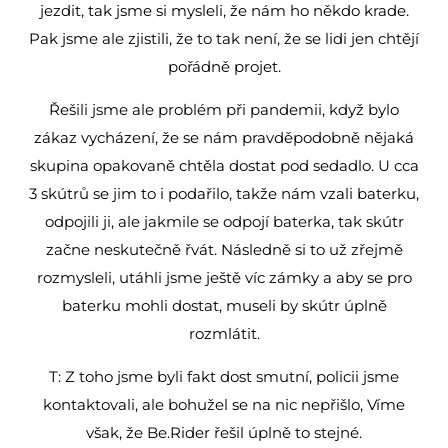
jezdit, tak jsme si mysleli, že nám ho někdo krade.
Pak jsme ale zjistili, že to tak není, že se lidi jen chtějí
pořádně projet.
Řešili jsme ale problém při pandemii, když bylo
zákaz vycházení, že se nám pravděpodobně nějaká
skupina opakovaně chtěla dostat pod sedadlo. U cca
3 skútrů se jim to i podařilo, takže nám vzali baterku,
odpojili ji, ale jakmile se odpojí baterka, tak skútr
začne neskutečně řvát. Následně si to už zřejmě
rozmysleli, utáhli jsme ještě víc zámky a aby se pro
baterku mohli dostat, museli by skútr úplně
rozmlátit.
T: Z toho jsme byli fakt dost smutní, policii jsme
kontaktovali, ale bohužel se na nic nepřišlo, Víme
však, že Be.Rider řešil úplně to stejné.