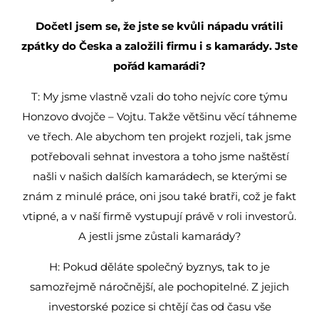
Dočetl jsem se, že jste se kvůli nápadu vrátili
zpátky do Česka a založili firmu i s kamarády. Jste
pořád kamarádi?
T: My jsme vlastně vzali do toho nejvíc core týmu
Honzovo dvojče – Vojtu. Takže většinu věcí táhneme
ve třech. Ale abychom ten projekt rozjeli, tak jsme
potřebovali sehnat investora a toho jsme naštěstí
našli v našich dalších kamarádech, se kterými se
znám z minulé práce, oni jsou také bratři, což je fakt
vtipné, a v naší firmě vystupují právě v roli investorů.
A jestli jsme zůstali kamarády?
H: Pokud děláte společný byznys, tak to je
samozřejmě náročnější, ale pochopitelné. Z jejich
investorské pozice si chtějí čas od času vše