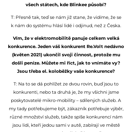
všech státech, kde Blinkee působí?
T: Přesně tak, teď se nám již stane, že vidíme, že se
k nám do systému hlásí lidé i odjinud, než z Česka.
Vím, že v elektromobilitě panuje celkem velká
konkurence. Jeden váš konkurent Re.Volt nedávno
(květen 2021) ukončil svoji činnost, protože mu
došli peníze. Můžete mi říct, jak to vnímáte vy?
Jsou třeba el. koloběžky vaše konkurence?
T: Na to se dá pohlížet ze dvou rovin, buď jsou to
konkurenti, nebo ta druhá je, že my všichni jsme
poskytovatelé mikro-mobility – sdílených služeb. A
my tady potřebujeme být, zákazník potřebuje výběr,
různé množství služeb, takže spíše konkurencí nám
jsou lidi, kteří jedou sami v autě, zabírají ve městě