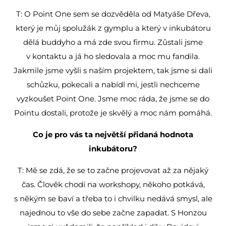
T: O Point One sem se dozvěděla od Matyáše Dřeva,
který je můj spolužák z gymplu a který v inkubátoru
dělá buddyho a má zde svou firmu. Zůstali jsme
v kontaktu a já ho sledovala a moc mu fandila.
Jakmile jsme vyšli s naším projektem, tak jsme si dali
schůzku, pokecali a nabídl mi, jestli nechceme
vyzkoušet Point One. Jsme moc ráda, že jsme se do
Pointu dostali, protože je skvělý a moc nám pomáhá.
Co je pro vás ta největší přidaná hodnota
inkubátoru?
T: Mě se zdá, že se to začne projevovat až za nějaký
čas. Člověk chodí na workshopy, někoho potkává,
s někým se baví a třeba to i chvilku nedává smysl, ale
najednou to vše do sebe začne zapadat. S Honzou