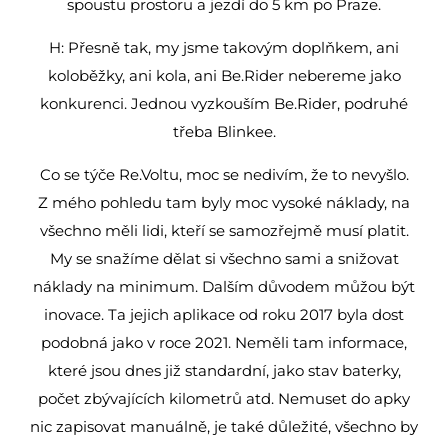
spoustu prostoru a jezdí do 5 km po Praze.
H: Přesně tak, my jsme takovým doplňkem, ani
koloběžky, ani kola, ani Be.Rider nebereme jako
konkurenci. Jednou vyzkouším Be.Rider, podruhé
třeba Blinkee.
Co se týče Re.Voltu, moc se nedivím, že to nevyšlo.
Z mého pohledu tam byly moc vysoké náklady, na
všechno měli lidi, kteří se samozřejmě musí platit.
My se snažíme dělat si všechno sami a snižovat
náklady na minimum. Dalším důvodem můžou být
inovace. Ta jejich aplikace od roku 2017 byla dost
podobná jako v roce 2021. Neměli tam informace,
které jsou dnes již standardní, jako stav baterky,
počet zbývajících kilometrů atd. Nemuset do apky
nic zapisovat manuálně, je také důležité, všechno by