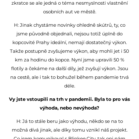
zkratce se ale jedná o téma nesmyslnosti vlastnění
osobních aut ve městě.
H: Jinak chystáme novinky ohledně skútrů, ty, co
jsme původně objednali, nejsou totiž úplně do
kopcovité Prahy ideální, nemají dostatečný výkon.
Takže postupně zvyšujeme výkon, aby mohli jet i 50
km za hodinu do kopce. Nyní jsme upravili 50 %
flotily a čekáme na další díly, jež zvyšují výkon. Jsou
na cestě, ale i tak to bohužel během pandemie trvá
déle.
Vy jste vstoupili na trh v pandemii. Byla to pro vás
výhoda, nebo nevýhoda?
H: Já to stále beru jako výhodu, někdo se na to
možná dívá jinak, ale díky tomu vznikl náš projekt.
Co jsem komunikoval s Blinkee.City, tak oni nám