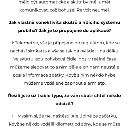
mělo být automatické a skútr by měl umět
komunikovat, což bohužel Re.Volt neuměl.
Jak vlastně konektivita skútrů a řídícího systému
probíhá? Jak je to propojené do aplikace?
H: Telemetrie, vše je připojeno do regulátoru, kde se
nachází simkarta a vše se tak dá ovládat i na dálku.
Ve skútru jsou pohybová čidla, gps, v reálné čase
můžeme sledovat co s ním děje a on nám neustále
posílá informace zpátky. Když s ním někdo hýbe,
můžeme vzdáleně zapnout alarm atp.
Řešili jste už trable typu, že vám skútr chtěl někdo
odcizit?
H: Myslím si, že ne, naštěstí. Ale úplně ze začátku,
když se někdo vzdálil kilometr od zóny, kde se může