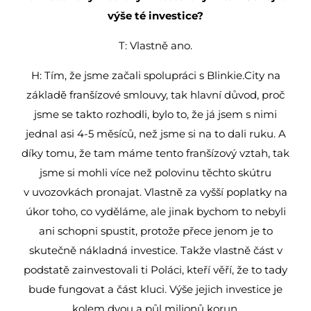
výše té investice?
T: Vlastně ano.
H: Tím, že jsme začali spolupráci s Blinkie.City na
základě franšízové smlouvy, tak hlavní důvod, proč
jsme se takto rozhodli, bylo to, že já jsem s nimi
jednal asi 4-5 měsíců, než jsme si na to dali ruku. A
díky tomu, že tam máme tento franšízový vztah, tak
jsme si mohli více než polovinu těchto skútru
v uvozovkách pronajat. Vlastně za vyšší poplatky na
úkor toho, co vyděláme, ale jinak bychom to nebyli
ani schopni spustit, protože přece jenom je to
skutečně nákladná investice. Takže vlastně část v
podstatě zainvestovali ti Poláci, kteří věří, že to tady
bude fungovat a část kluci. Výše jejich investice je
kolem dvou a půl milionů korun.