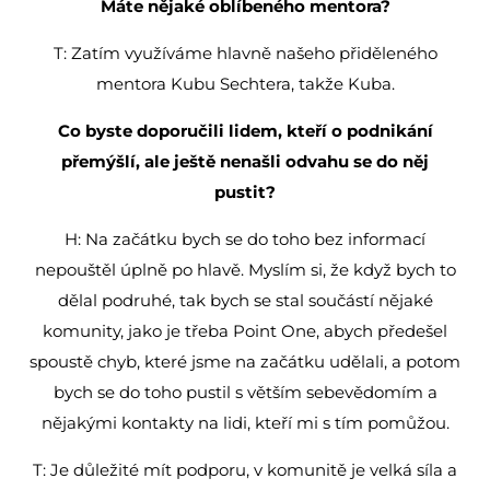
Máte nějaké oblíbeného mentora?
T: Zatím využíváme hlavně našeho přiděleného
mentora Kubu Sechtera, takže Kuba.
Co byste doporučili lidem, kteří o podnikání
přemýšlí, ale ještě nenašli odvahu se do něj
pustit?
H: Na začátku bych se do toho bez informací
nepouštěl úplně po hlavě. Myslím si, že když bych to
dělal podruhé, tak bych se stal součástí nějaké
komunity, jako je třeba Point One, abych předešel
spoustě chyb, které jsme na začátku udělali, a potom
bych se do toho pustil s větším sebevědomím a
nějakými kontakty na lidi, kteří mi s tím pomůžou.
T: Je důležité mít podporu, v komunitě je velká síla a