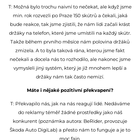
T: Možná bylo trochu naivní to nečekat, ale když jsme
min. rok rozvezli po Praze 150 skútrů a čekali, jaká
bude reakce, tak jsme zjistili, že nám lidi začali krást
držáky na telefon, které jsme umístili na každý skútr.
Takže během prvního měsíce nám polovina držáků
zmizela. A to byla taková rána, kterou jsme fakt
nečekali a docela nás to rozhodilo, ale nakonec jsme
vymysleli jiný systém, který je již mnohem lepší a
držáky nám tak často nemizí.
Máte i nějaké pozitivní překvapení?
T: Překvapilo nás, jak na nás reagují lidé. Nedáváme
do reklamy téměř žádné prostředky jako náš
konkurent (poznámka autora: BeRider, provozuje
Škoda Auto DigiLab) a přesto nám to funguje a je to
moc fajn.