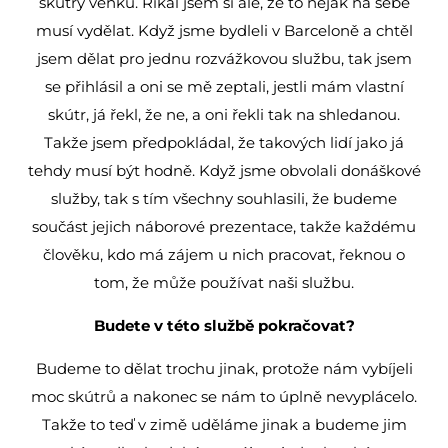
skútry venku. Říkal jsem si ale, že to nějak na sebe
musí vydělat. Když jsme bydleli v Barceloně a chtěl
jsem dělat pro jednu rozvážkovou službu, tak jsem
se přihlásil a oni se mě zeptali, jestli mám vlastní
skútr, já řekl, že ne, a oni řekli tak na shledanou.
Takže jsem předpokládal, že takových lidí jako já
tehdy musí být hodně. Když jsme obvolali donáškové
služby, tak s tím všechny souhlasili, že budeme
součást jejich náborové prezentace, takže každému
člověku, kdo má zájem u nich pracovat, řeknou o
tom, že může používat naši službu.
Budete v této službě pokračovat?
Budeme to dělat trochu jinak, protože nám vybíjeli
moc skútrů a nakonec se nám to úplně nevyplácelo.
Takže to teď v zimě uděláme jinak a budeme jim