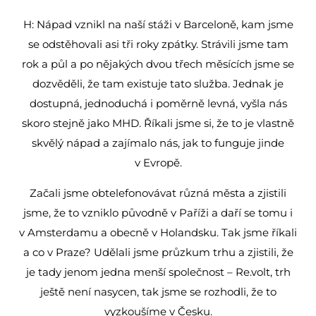
H: Nápad vznikl na naší stáži v Barceloně, kam jsme
se odstěhovali asi tři roky zpátky. Strávili jsme tam
rok a půl a po nějakých dvou třech měsících jsme se
dozvěděli, že tam existuje tato služba. Jednak je
dostupná, jednoduchá i poměrně levná, vyšla nás
skoro stejně jako MHD. Říkali jsme si, že to je vlastně
skvělý nápad a zajímalo nás, jak to funguje jinde
v Evropě.
Začali jsme obtelefonovávat různá města a zjistili
jsme, že to vzniklo původně v Paříži a daří se tomu i
v Amsterdamu a obecně v Holandsku. Tak jsme říkali
a co v Praze? Udělali jsme průzkum trhu a zjistili, že
je tady jenom jedna menší společnost – Re.volt, trh
ještě není nasycen, tak jsme se rozhodli, že to
vyzkoušíme v Česku.