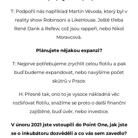
T: Podpořil nás například Martin Vévoda, který byl v
reality show Robinsoni a LikeHouse. Ještě třeba
René Dank a Refew, což jsou rappeři, nebo Nikol
Moravcová.
Plánujete nějakou expanzi?
T: Nejprve potřebujeme zrychlit celou flotilu a pak
buď budeme expandovat, nebo navýšíme počet
skútrů v Praze.
H: Přesně tak, ono to je vysoce nákladná věc
rozšiřovat flotilu, snažíme se proto o další finanční
zajištěné, buď úvěr, nebo investice.
V únoru 2021 jste vstoupili do Point One, jak jste
se o inkubátoru dozvěděli a co vás sem zavedlo?