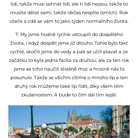
lidi, takže musí sehnat lidi, ale ti lidi nejsou, takže to
musíte dělat sami, takže občas nespíte (smích). Rok
uteče a zdá se vám to jako týden normálního života.
T: My jsme hodně rychle vstoupili do dospělého
života, i když dospělí jsme již dlouho. Tohle bylo fakt
rychlé, skočili jsme do vody a pak se učili plavat a ze
začátku to byla jedna facka za druhou, ale za ten rok
jsme se toho naučili strašně moc a hrozně nás to
posunulo. Takže se všichni cítíme o mnoho líp a ten
druhý rok můžeme také líp řídit, díky všem těm
zkušenostem. A bude to čím dál tím lepší.