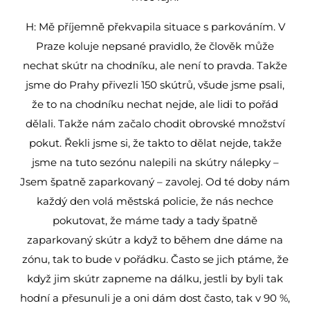
H: Mě příjemně překvapila situace s parkováním. V
Praze koluje nepsané pravidlo, že člověk může
nechat skútr na chodníku, ale není to pravda. Takže
jsme do Prahy přivezli 150 skútrů, všude jsme psali,
že to na chodníku nechat nejde, ale lidi to pořád
dělali. Takže nám začalo chodit obrovské množství
pokut. Řekli jsme si, že takto to dělat nejde, takže
jsme na tuto sezónu nalepili na skútry nálepky –
Jsem špatně zaparkovaný – zavolej. Od té doby nám
každý den volá městská policie, že nás nechce
pokutovat, že máme tady a tady špatně
zaparkovaný skútr a když to během dne dáme na
zónu, tak to bude v pořádku. Často se jich ptáme, že
když jim skútr zapneme na dálku, jestli by byli tak
hodní a přesunuli je a oni dám dost často, tak v 90 %,