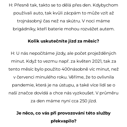
H: Přesně tak, takto se to dělá přes den. Kdybychom
používali auto, tak kvůli zácpám to může vzít až
trojnásobný čas než na skútru. V noci máme
brigádníky, kteří baterie mohou rozvážet autem.
Kolik uskutečníte jízd za měsíc?
H: U nás nepočítáme jízdy, ale počet proježděných
minut. Když to vezmu např. za květen 2021, tak za
tento měsíc bylo použito 400násobně víc minut, než
v červenci minulého roku. Věříme, že to ovlivnila
pandemie, která je na ústupu, a také více lidí se o
naší značce dovídá a chce nás vyzkoušet. V průměru
za den máme nyní cca 250 jízd.
Je něco, co vás při provozování této služby
překvapilo?