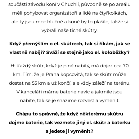
součástí závodu koní v Chuchli, původně se po areálu
měli pohybovat organizátoři a lidé na čtyřkolkách,
ale ty jsou moc hlučné a koně by to plašilo, takže si
vybrali naše tiché skútry.
Když přemýšlím o el. skútrech, tak si říkám, jak se
vlastně nabíjí? Sváží se stejně jako el. koloběžky?
H: Každý skútr, když je plně nabitý, má dojez cca 70
km. Tím, že je Praha kopcovitá, tak se skútr může
dostat na 55 km a už končí, ale vždy záleží na terénu.
V kanceláři máme baterie navíc a jakmile jsou
nabité, tak se je snažíme rozvést a vyměnit.
Chápu to správně, že když některému skútru
dojme baterie, tak vezmete jiný el. skútr a baterku
a jedete ji vyměnit?