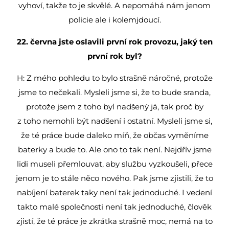
vyhoví, takže to je skvělé. A nepomáhá nám jenom
policie ale i kolemjdoucí.
22. června jste oslavili první rok provozu, jaký ten
první rok byl?
H: Z mého pohledu to bylo strašně náročné, protože
jsme to nečekali. Mysleli jsme si, že to bude sranda,
protože jsem z toho byl nadšený já, tak proč by
z toho nemohli být nadšení i ostatní. Mysleli jsme si,
že té práce bude daleko míň, že občas vyměníme
baterky a bude to. Ale ono to tak není. Nejdřív jsme
lidi museli přemlouvat, aby službu vyzkoušeli, přece
jenom je to stále něco nového. Pak jsme zjistili, že to
nabíjení baterek taky není tak jednoduché. I vedení
takto malé společnosti není tak jednoduché, člověk
zjistí, že té práce je zkrátka strašně moc, nemá na to