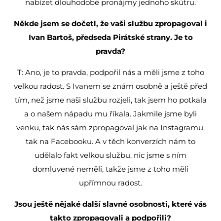
nabízet dlouhodobé pronájmy jednoho skútru.
Někde jsem se dočetl, že vaši službu zpropagoval i
Ivan Bartoš, předseda Pirátské strany. Je to
pravda?
T: Ano, je to pravda, podpořil nás a měli jsme z toho
velkou radost. S Ivanem se znám osobně a ještě před
tím, než jsme naši službu rozjeli, tak jsem ho potkala
a o našem nápadu mu říkala. Jakmile jsme byli
venku, tak nás sám zpropagoval jak na Instagramu,
tak na Facebooku. A v těch konverzích nám to
udělalo fakt velkou službu, nic jsme s ním
domluvené neměli, takže jsme z toho měli
upřímnou radost.
Jsou ještě nějaké další slavné osobnosti, které vás
takto zpropagovali a podpořili?