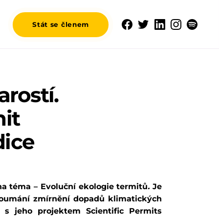
Stát se členem
rostí.
it
dice
na téma – Evoluční ekologie termitů
.
Je
koumání zmírnění dopadů klimatických
s jeho projektem Scientific Permits