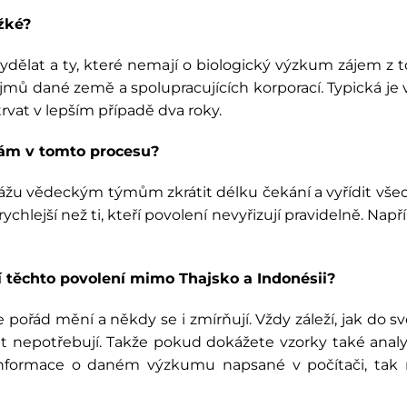
žké?
vydělat a ty, které nemají o biologický výzkum zájem z 
mů dané země a spolupracujících korporací. Typická je v 
vat v lepším případě dva roky.
nám v tomto procesu?
okážu vědeckým týmům zkrátit délku čekání a vyřídit 
chlejší než ti, kteří povolení nevyřizují pravidelně. Nap
ní těchto povolení mimo Thajsko a Indonésii?
se pořád mění a někdy se i zmírňují. Vždy záleží, jak do
it nepotřebují. Takže pokud dokážete vzorky také analyz
formace o daném výzkumu napsané v počítači, tak n