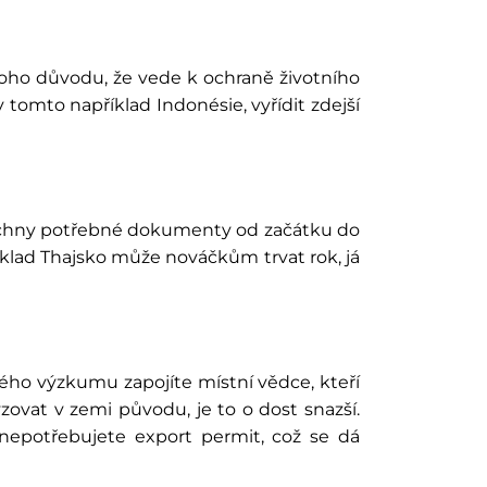
toho důvodu, že vede k ochraně životního
tomto například Indonésie, vyřídit zdejší
všechny potřebné dokumenty od začátku do
říklad Thajsko může nováčkům trvat rok, já
 svého výzkumu zapojíte místní vědce, kteří
ovat v zemi původu, je to o dost snazší.
epotřebujete export permit, což se dá