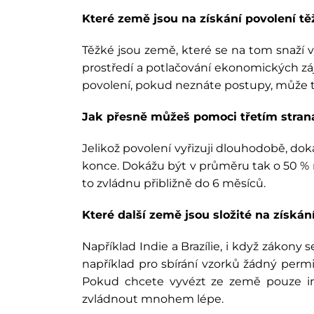
Které země jsou na získání povolení tě
Těžké jsou země, které se na tom snaží 
prostředí a potlačování ekonomických záj
povolení, pokud neznáte postupy, může tr
Jak přesně můžeš pomoci třetím stra
Jelikož povolení vyřizuji dlouhodobě, d
konce. Dokážu být v průměru tak o 50 % ry
to zvládnu přibližně do 6 měsíců.
Které další země jsou složité na získá
Například Indie a Brazílie, i když zákony 
například pro sbírání vzorků žádný perm
Pokud chcete vyvézt ze země pouze in
zvládnout mnohem lépe.