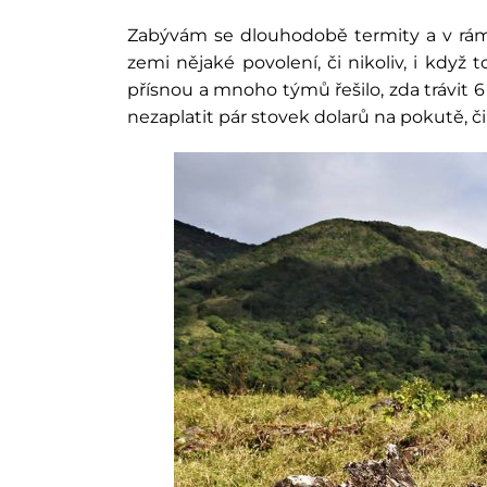
Zabývám se dlouhodobě termity a v rámc
zemi nějaké povolení, či nikoliv, i když 
přísnou a mnoho týmů řešilo, zda trávit 
nezaplatit pár stovek dolarů na pokutě, či