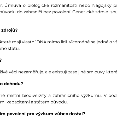
př. Úmluva o biologické rozmanitosti nebo Nagojský p
 původu do zahraničí bez povolení. Genetické zdroje js
 zdrojů?
které mají vlastní DNA mimo lidí. Víceméně se jedná o vš
ho státu.
?
vé věci nezaměřuje, ale existují zase jiné smlouvy, které
to dohodu?
místní biodiverzity a zahraničního výzkumu. V podst
ími kapacitami a státem původu.
ím povolení pro výzkum vůbec dostal?