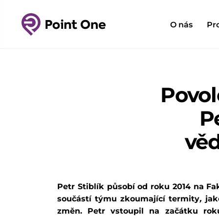
O nás
Pr
Povol
P
věd
Petr Stiblík působí od roku 2014 na F
součástí týmu zkoumající termity
,
jak
změn. Petr vstoupil na začátku rok