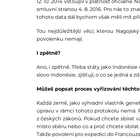
12. 10. 2014 vstoupil v platnost oficiálně
smluvní stranou 4. 8. 2016. Pro nás to z
tohoto data dál bychom však měli mít pří
Tou nejdůležitější věcí, kterou Nagojsk
povolenku nemají.
I zpětně?
Ano, i zpětně. Třeba státy jako Indonésie 
slovo Indonésie, zjišťují, o co se jedná 
Můžeš popsat proces vyřizování těchto
Každá země, jako výhradní vlastník geneti
úpravu v rámci tohoto protokolu nemá. Po
z českých zákonů. Pokud chcete sbírat vzo
místo sběru nebo co a proč chcete sbírat.
Takže povolení pro expedici do Francouz