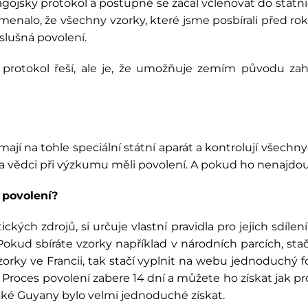
 Nagojský protokol a postupně se začal včleňovat do státníc
namenalo, že všechny vzorky, které jsme posbírali před 
slušná povolení.
ý protokol řeší, ale je, že umožňuje zemím původu zahá
mají na tohle speciální státní aparát a kontrolují všech
a zda vědci při výzkumu měli povolení. A pokud ho nenajdo
 povolení?
ckých zdrojů, si určuje vlastní pravidla pro jejich sdíle
kud sbíráte vzorky například v národních parcích, stač
rky ve Francii, tak stačí vyplnit na webu jednoduchý fo
 Proces povolení zabere 14 dní a můžete ho získat jak pro
ské Guyany bylo velmi jednoduché získat.