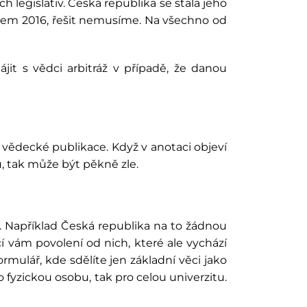
h legislativ. Česká republika se stala jeho
rokem 2016, řešit nemusíme. Na všechno od
jit s vědci arbitráž v případě, že danou
ny vědecké publikace. Když v anotaci objeví
u, tak může být pěkně zle.
ní. Například Česká republika na to žádnou
í vám povolení od nich, které ale vychází
rmulář, kde sdělíte jen základní věci jako
 fyzickou osobu, tak pro celou univerzitu.