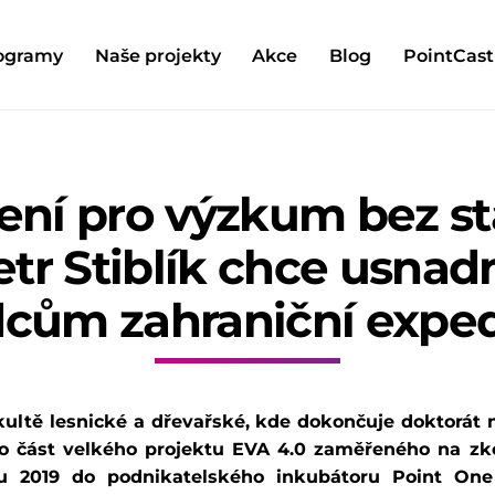
ogramy
Naše projekty
Akce
Blog
PointCast
ení pro výzkum bez sta
etr Stiblík chce usnadn
cům zahraniční expe
akultě lesnické a dřevařské, kde dokončuje doktorát 
o část velkého projektu EVA 4.0 zaměřeného na z
u 2019 do podnikatelského inkubátoru Point One 