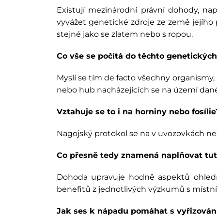
Existují mezinárodní právní dohody, na
vyvážet genetické zdroje ze země jejího
stejné jako se zlatem nebo s ropou.
Co vše se počítá do těchto genetických
Myslí se tím de facto všechny organismy, 
nebo hub nacházejících se na území dané
Vztahuje se to i na horniny nebo fosílie
Nagojský protokol se na v uvozovkách neži
Co přesně tedy znamená naplňovat tu
Dohoda upravuje hodně aspektů ohledně 
benefitů z jednotlivých výzkumů s místn
Jak ses k nápadu pomáhat s vyřizován