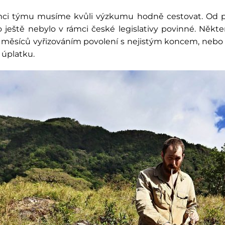
i týmu musíme kvůli výzkumu hodně cestovat. Od počát
to ještě nebylo v rámci české legislativy povinné. Někt
6 měsíců vyřizováním povolení s nejistým koncem, nebo 
 úplatku.