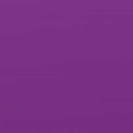
siness
wi