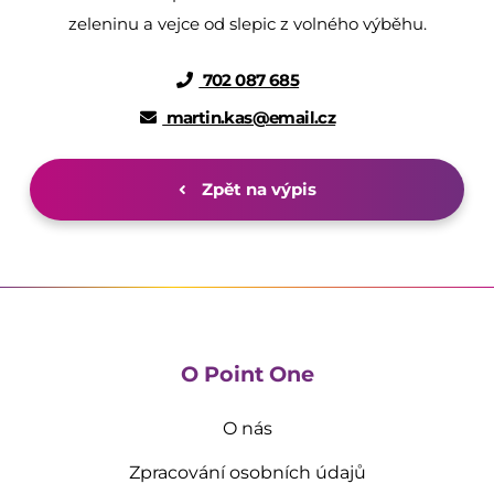
zeleninu a vejce od slepic z volného výběhu.
702 087 685
martin.kas@email.cz
Zpět na výpis
O Point One
O nás
Zpracování osobních údajů