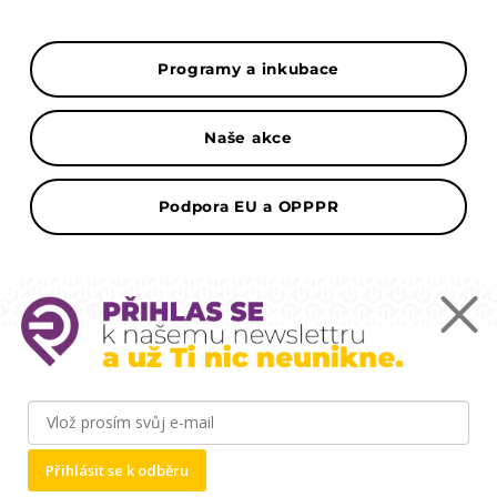
Programy a inkubace
Naše akce
Podpora EU a OPPPR
Mapa
Podnikatelský inkubátor ČZU Point One -
Kamýcká 1281, 165 00 Praha-Suchdol
Přihlásit se k odběru