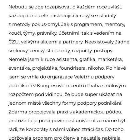
Nebudu se zde rozepisovat o každém roce zvlášť,
každopádně celé následující 4 roky se skládaly
z metody pokus-omyl. Jak s programem, mentory,
kouči, týmy, právníky, účetními, tak s vedením na
ČZU, velkými akcemi a partnery. Neexistovaly žádné
smlouvy, ceníky, standardy, rozpočty, postupy.
Neměla jsem k ruce asistenta, grafika, marketéra,
evenťáka, projekťáka, foundrisera, nikoho. Po hlavě
jsem se vrhla do organizace Veletrhu podpory
podnikání v Kongresovém centru Praha s nulovým
rozpočtem pod vidinou, že bude super ukázat na
jednom místě všechny formy podpory podnikání.
Zdarma propojovala praxi s akademickou půdou,
protože to je přeci povinnost univerzit a máme být
rádi, že korporáty s námi vůbec ztrácí čas. Do toho
udržovala program pro členy a neustále nabírala