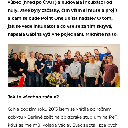
vůbec (hned po ČVUT) a budovala inkubátor od
nuly. Jaké byly začátky, čím vším si musela projít
a kam se bude Point One ubírat nadále? O tom,
jak se vede inkubátor a co vše se za tím skrývá,
napsala Gábina výživné pojednání. Mrkněte na to.
Jak to všechno začalo?
G: Na podzim roku 2013 jsem se vrátila po ročním
pobytu v Berlíně zpět na doktorské studium na PeF,
když se mě můj kolega Václav Švec zeptal, zda bych