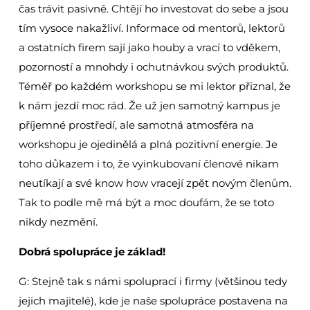
čas trávit pasivně. Chtějí ho investovat do sebe a jsou
tím vysoce nakažliví. Informace od mentorů, lektorů
a ostatních firem sají jako houby a vrací to vděkem,
pozorností a mnohdy i ochutnávkou svých produktů.
Téměř po každém workshopu se mi lektor přiznal, že
k nám jezdí moc rád. Že už jen samotný kampus je
příjemné prostředí, ale samotná atmosféra na
workshopu je ojedinělá a plná pozitivní energie. Je
toho důkazem i to, že vyinkubovaní členové nikam
neutíkají a své know how vracejí zpět novým členům.
Tak to podle mě má být a moc doufám, že se toto
nikdy nezmění.
Dobrá spolupráce je základ!
G: Stejně tak s námi spoluprací i firmy (většinou tedy
jejich majitelé), kde je naše spolupráce postavena na