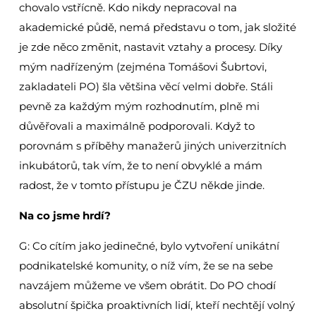
chovalo vstřícně. Kdo nikdy nepracoval na
akademické půdě, nemá představu o tom, jak složité
je zde něco změnit, nastavit vztahy a procesy. Díky
mým nadřízeným (zejména Tomášovi Šubrtovi,
zakladateli PO) šla většina věcí velmi dobře. Stáli
pevně za každým mým rozhodnutím, plně mi
důvěřovali a maximálně podporovali. Když to
porovnám s příběhy manažerů jiných univerzitních
inkubátorů, tak vím, že to není obvyklé a mám
radost, že v tomto přístupu je ČZU někde jinde.
Na co jsme hrdí?
G: Co cítím jako jedinečné, bylo vytvoření unikátní
podnikatelské komunity, o níž vím, že se na sebe
navzájem můžeme ve všem obrátit. Do PO chodí
absolutní špička proaktivních lidí, kteří nechtějí volný