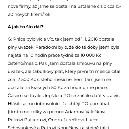
nové firmy, až jsme se dostali na ustálené číslo cca 15-
20 nových firem/rok.
A jak to šlo dál?
G: Práce bylo víc a víc, tak jsem od 1. 1. 2016 dostala
plný úvazek. Paradoxní bylo, že do té doby jsem byla
najatá na 10 hodin práce týdně za 10 000 Kč
čistého/měsíc. Pak jsem dostala smlouvu na plný
úvazek, ale tabulkový plat, který první tři měsíce čítal
cca 12 500 Kč čistého měsíčně. Sem tam jsem se
dostala na krásných 50 Kč za hodinu mé práce.
Časem se to ale zlepšilo a PO se začalo dařit víc a víc.
Hlásili se mi dobrovolníci, že chtějí PO pomáhat
(tímto moc díky za pomoc Adamovi Valečkovi,
Petrovi Pulkertovi, Ondru Jurečkovi, Lucce
Schovankové a Petrovi Kopečkovi) a stejně tak i