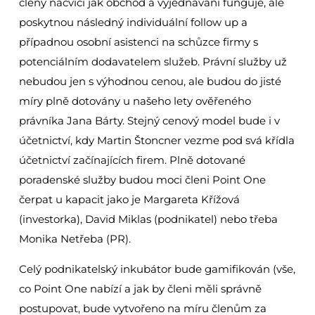
členy nacvičí jak obchod a vyjednávání funguje, ale
poskytnou následný individuální follow up a
případnou osobní asistenci na schůzce firmy s
potenciálním dodavatelem služeb. Právní služby už
nebudou jen s výhodnou cenou, ale budou do jisté
míry plně dotovány u našeho lety ověřeného
právníka Jana Bárty. Stejný cenový model bude i v
účetnictví, kdy Martin Štoncner vezme pod svá křídla
účetnictví začínajících firem. Plně dotované
poradenské služby budou moci členi Point One
čerpat u kapacit jako je Margareta Křížová
(investorka), David Miklas (podnikatel) nebo třeba
Monika Netřeba (PR).
Celý podnikatelský inkubátor bude gamifikován (vše,
co Point One nabízí a jak by členi měli správně
postupovat, bude vytvořeno na míru členům za