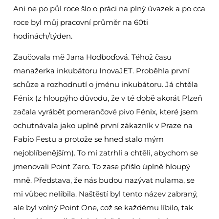
Ani ne po půl roce šlo o práci na plný úvazek a po cca
roce byl můj pracovní průměr na 60ti
hodinách/týden.
Zaučovala mě Jana Hodboďová. Téhož času
manažerka inkubátoru InovaJET. Proběhla první
schůze a rozhodnutí o jménu inkubátoru. Já chtěla
Fénix (z hloupýho důvodu, že v té době akorát Plzeň
začala vyrábět pomerančové pivo Fénix, které jsem
ochutnávala jako uplně první zákazník v Praze na
Fabio Festu a protože se hned stalo mým
nejoblíbenějším). To mi zatrhli a chtěli, abychom se
jmenovali Point Zero. To zase přišlo úplně hloupý
mně. Představa, že nás budou nazývat nulama, se
mi vůbec nelíbila. Naštěstí byl tento název zabraný,
ale byl volný Point One, což se každému líbilo, tak