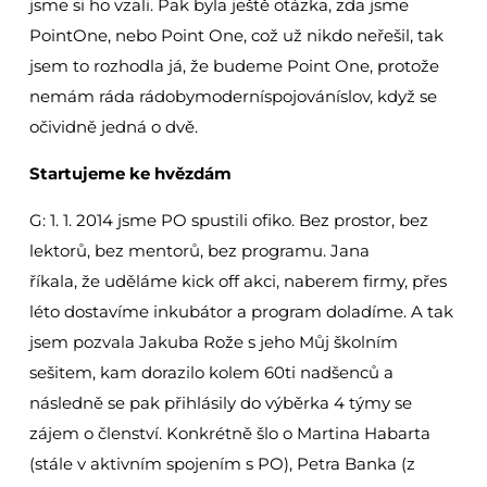
jsme si ho vzali. Pak byla ještě otázka, zda jsme
PointOne, nebo Point One, což už nikdo neřešil, tak
jsem to rozhodla já, že budeme Point One, protože
nemám ráda rádobymoderníspojováníslov, když se
očividně jedná o dvě.
Startujeme ke hvězdám
G: 1. 1. 2014 jsme PO spustili ofiko. Bez prostor, bez
lektorů, bez mentorů, bez programu. Jana
říkala, že uděláme kick off akci, naberem firmy, přes
léto dostavíme inkubátor a program doladíme. A tak
jsem pozvala Jakuba Rože s jeho Můj školním
sešitem, kam dorazilo kolem 60ti nadšenců a
následně se pak přihlásily do výběrka 4 týmy se
zájem o členství. Konkrétně šlo o Martina Habarta
(stále v aktivním spojením s PO), Petra Banka (z