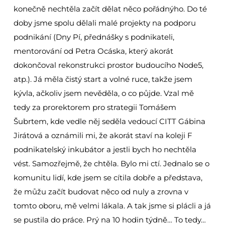
konečně nechtěla začít dělat něco pořádnýho. Do té
doby jsme spolu dělali malé projekty na podporu
podnikání (Dny Pí, přednášky s podnikateli,
mentorování od Petra Ocáska, který akorát
dokončoval rekonstrukci prostor budoucího Node5,
atp.). Já měla čistý start a volné ruce, takže jsem
kývla, ačkoliv jsem nevěděla, o co půjde. Vzal mě
tedy za prorektorem pro strategii Tomášem
Šubrtem, kde vedle něj seděla vedoucí CITT Gábina
Jirátová a oznámili mi, že akorát staví na koleji F
podnikatelský inkubátor a jestli bych ho nechtěla
vést. Samozřejmě, že chtěla. Bylo mi ctí. Jednalo se o
komunitu lidí, kde jsem se cítila dobře a představa,
že můžu začít budovat něco od nuly a zrovna v
tomto oboru, mě velmi lákala. A tak jsme si plácli a já
se pustila do práce. Prý na 10 hodin týdně… To tedy…