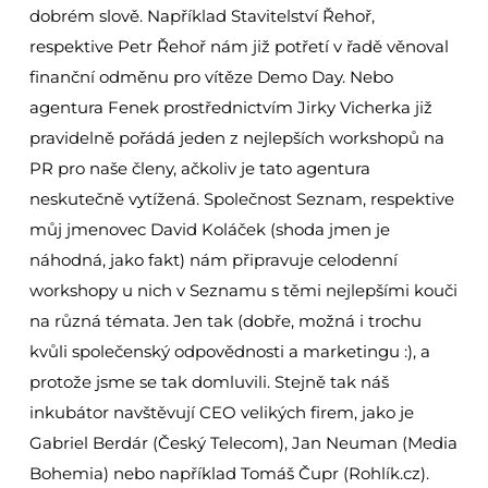
dobrém slově. Například Stavitelství Řehoř,
respektive Petr Řehoř nám již potřetí v řadě věnoval
finanční odměnu pro vítěze Demo Day. Nebo
agentura Fenek prostřednictvím Jirky Vicherka již
pravidelně pořádá jeden z nejlepších workshopů na
PR pro naše členy, ačkoliv je tato agentura
neskutečně vytížená. Společnost Seznam, respektive
můj jmenovec David Koláček (shoda jmen je
náhodná, jako fakt) nám připravuje celodenní
workshopy u nich v Seznamu s těmi nejlepšími kouči
na různá témata. Jen tak (dobře, možná i trochu
kvůli společenský odpovědnosti a marketingu :), a
protože jsme se tak domluvili. Stejně tak náš
inkubátor navštěvují CEO velikých firem, jako je
Gabriel Berdár (Český Telecom), Jan Neuman (Media
Bohemia) nebo například Tomáš Čupr (Rohlík.cz).