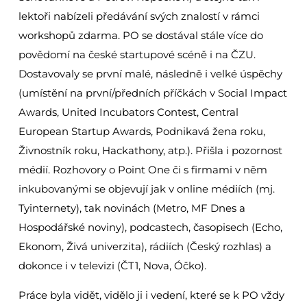
lektoři nabízeli předávání svých znalostí v rámci
workshopů zdarma. PO se dostával stále více do
povědomí na české startupové scéně i na ČZU.
Dostavovaly se první malé, následně i velké úspěchy
(umístění na první/předních příčkách v Social Impact
Awards, United Incubators Contest, Central
European Startup Awards, Podnikavá žena roku,
Živnostník roku, Hackathony, atp.). Přišla i pozornost
médií. Rozhovory o Point One či s firmami v něm
inkubovanými se objevují jak v online médiích (mj.
Tyinternety), tak novinách (Metro, MF Dnes a
Hospodářské noviny), podcastech, časopisech (Echo,
Ekonom, Živá univerzita), rádiích (Český rozhlas) a
dokonce i v televizi (ČT1, Nova, Óčko).
Práce byla vidět, vidělo ji i vedení, které se k PO vždy