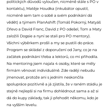
politických důvodů vyloučen, nicméně stále s PO v
kontaktu), Matěje Houdka (inkubátor opustil,
nicméně sem tam o sobě a svém podnikání dá
vědět) a týmem PlanAshift (Tomáš Pokorný, Matyáš
Dřevo a David Franc, David z PO odešel, Tom a Maty
založili Dogsie a nyní se stali pro PO mentory).
Všichni výběrkem prošli a my se pustili do práce.
Program se skládal z doporučení od Jany, co je na
začátek podnikání třeba a lektorů, co mi přihodila.
Na mentoring jsem najala 4 osoby, které se měly
firmám věnovat individuálně. Zde raději nebudu
jmenovat, protože ani s jedním neskončila
spolupráce pozitivně a já zjistila, že v raném stádiu je
stejně nejlepší si na firmu dohlédnout sama a až si
dá do kupy základy, tak ji přehodit někomu, kdo je
na vyšším levelu.