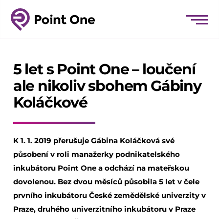
5 let s Point One – loučení
ale nikoliv sbohem Gábiny
Koláčkové
K 1. 1. 2019 přerušuje Gábina Koláčková své
působení v roli manažerky podnikatelského
inkubátoru Point One a odchází na mateřskou
dovolenou. Bez dvou měsíců působila 5 let v čele
prvního inkubátoru České zemědělské univerzity v
Praze, druhého univerzitního inkubátoru v Praze