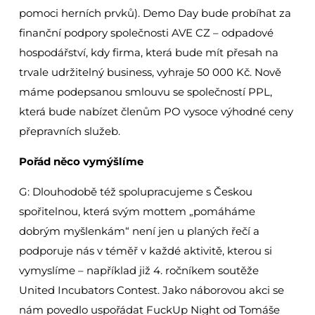
pomoci herních prvků). Demo Day bude probíhat za
finanční podpory společnosti AVE CZ – odpadové
hospodářství, kdy firma, která bude mít přesah na
trvale udržitelný business, vyhraje 50 000 Kč. Nově
máme podepsanou smlouvu se společností PPL,
která bude nabízet členům PO vysoce výhodné ceny
přepravních služeb.
Pořád něco vymýšlíme
G: Dlouhodobě též spolupracujeme s Českou
spořitelnou, která svým mottem „pomáháme
dobrým myšlenkám“ není jen u planých řečí a
podporuje nás v téměř v každé aktivitě, kterou si
vymyslíme – například již 4. ročníkem soutěže
United Incubators Contest. Jako náborovou akci se
nám povedlo uspořádat FuckUp Night od Tomáše