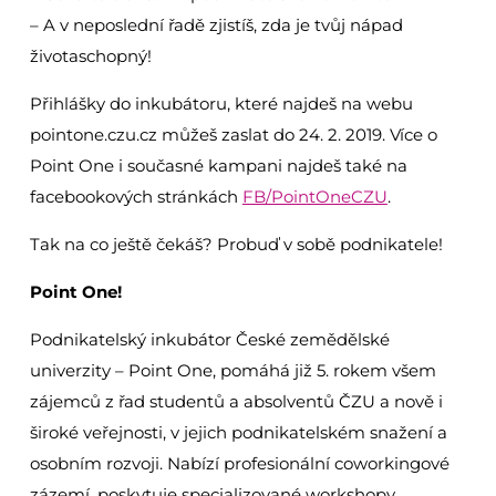
– A v neposlední řadě zjistíš, zda je tvůj nápad
životaschopný!
Přihlášky do inkubátoru, které najdeš na webu
pointone.czu.cz můžeš zaslat do 24. 2. 2019. Více o
Point One i současné kampani najdeš také na
facebookových stránkách
FB/PointOneCZU
.
Tak na co ještě čekáš? Probuď v sobě podnikatele!
Point One!
Podnikatelský inkubátor České zemědělské
univerzity – Point One, pomáhá již 5. rokem všem
zájemců z řad studentů a absolventů ČZU a nově i
široké veřejnosti, v jejich podnikatelském snažení a
osobním rozvoji. Nabízí profesionální coworkingové
zázemí, poskytuje specializované workshopy,