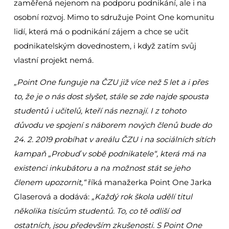
zaměřená nejenom na podporu podnikání, ale i na
osobní rozvoj. Mimo to sdružuje Point One komunitu
lidí, která má o podnikání zájem a chce se učit
podnikatelským dovednostem, i když zatím svůj
vlastní projekt nemá.
„Point One funguje na ČZU již více než 5 let a i přes
to, že je o nás dost slyšet, stále se zde najde spousta
studentů i učitelů, kteří nás neznají. I z tohoto
důvodu ve spojení s náborem nových členů bude do
24. 2. 2019 probíhat v areálu ČZU i na sociálních sítích
kampaň „Probuď v sobě podnikatele“, která má na
existenci inkubátoru a na možnost stát se jeho
členem upozornit,“
říká manažerka Point One Jarka
Glaserová a dodává:
„Každý rok škola udělí titul
několika tisícům studentů. To, co tě odliší od
ostatních, jsou především zkušenosti. S Point One