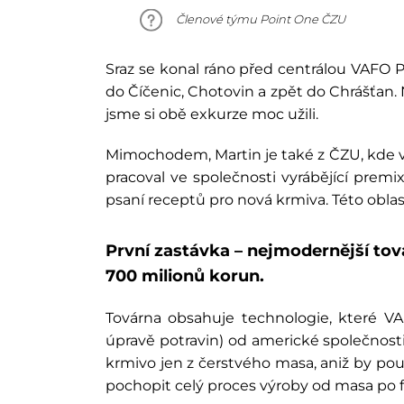
Členové týmu Point One ČZU
Sraz se konal ráno před centrálou VAFO 
do Číčenic, Chotovin a zpět do Chrášťan.
jsme si obě exkurze moc užili.
Mimochodem, Martin je také z ČZU, kde vy
pracoval ve společnosti vyrábějící premi
psaní receptů pro nová krmiva. Této oblast
První zastávka
– nejmodernější tová
700 milionů korun.
Továrna obsahuje technologie, které VA
úpravě potravin) od americké společnost
krmivo jen z čerstvého masa, aniž by pou
pochopit celý proces výroby od masa po f