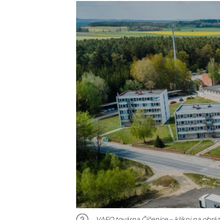
VAFO továrna Číčenice – klikni na obr