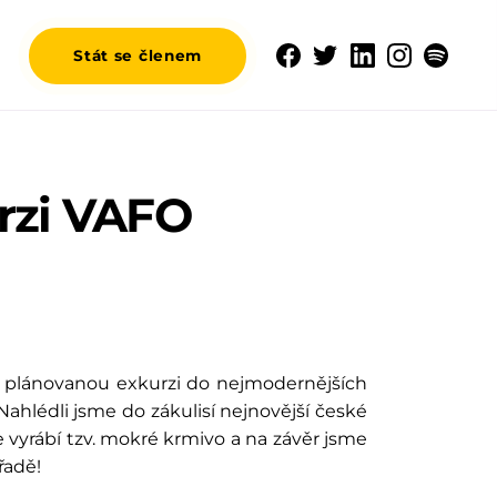
Stát se členem
rzi VAFO
a plánovanou exkurzi do nejmodernějších
hlédli jsme do zákulisí nejnovější české
e vyrábí tzv. mokré krmivo a na závěr jsme
řadě!