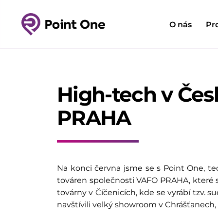
O nás
Pr
High-tech v Čes
PRAHA
Na konci června jsme se s Point One, t
továren společnosti VAFO PRAHA, které s
továrny v Číčenicích, kde se vyrábí tzv. 
navštívili velký showroom v Chrášťanech,