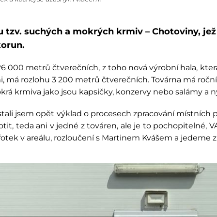
 tzv. suchých a mokrých krmiv – Chotoviny, jež
korun.
000 metrů čtverečních, z toho nová výrobní hala, která 
 má rozlohu 3 200 metrů čtverečních. Továrna má roční 
á krmiva jako jsou kapsičky, konzervy nebo salámy a ny
dostali jsem opět výklad o procesech zpracování místních
tit, teda ani v jedné z továren, ale je to pochopitelné,
fotek v areálu, rozloučení s Martinem Kvášem a jedeme z