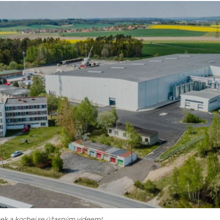
ázek a kochej se úžasným videem!