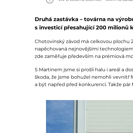
Druhá zastávka
– továrna na výrobu
s investicí přesahující 200 milionů 
Chotovinský závod má celkovou plochu 26 
napěchovaná nejnovějšími technologiemi,
zde zaměřuje především na prémiová mokr
S Martinem jsme si prošli halu i areál a 
škoda, že jsme bohužel nemohli vevnitř fo
a být napřed před konkurencí. Takže pár 