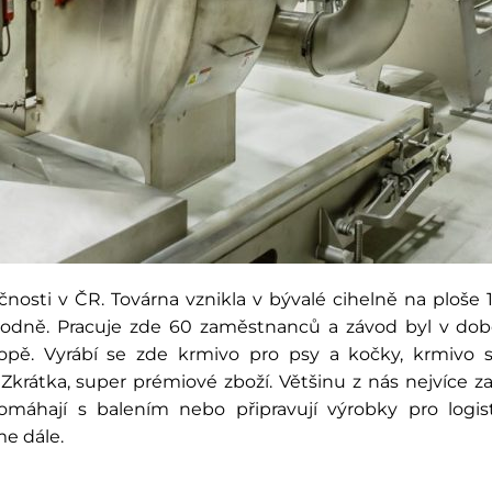
čnosti v ČR. Továrna vznikla v bývalé cihelně na ploše 
 hodně. Pracuje zde 60 zaměstnanců a závod byl v do
ropě. Vyrábí se zde krmivo pro psy a kočky, krmivo
krátka, super prémiové zboží. Většinu z nás nejvíce za
pomáhají s balením nebo připravují výrobky pro logi
e dále.