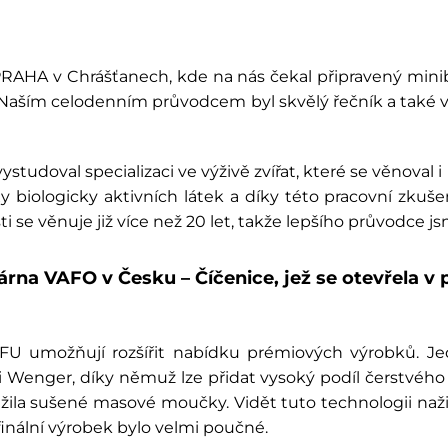
PRAHA v Chrášťanech, kde na nás čekal připravený mini
 Naším celodenním průvodcem byl skvělý řečník a také vý
studoval specializaci ve výživě zvířat, které se věnoval
xy biologicky aktivních látek a díky této pracovní zkuše
i se věnuje již více než 20 let, takže lepšího průvodce js
rna VAFO v Česku – Číčenice, jež se otevřela v pr
FU umožňují rozšířit nabídku prémiových výrobků. Je
i Wenger, díky němuž lze přidat vysoký podíl čerstvéh
žila sušené masové moučky. Vidět tuto technologii naži
inální výrobek bylo velmi poučné.