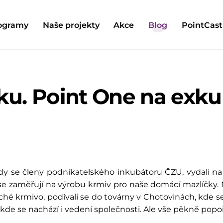
ogramy
Naše projekty
Akce
Blog
PointCast
ku. Point One na exku
edy se členy podnikatelského inkubátoru ČZU, vydali n
e zaměřují na výrobu krmiv pro naše domácí mazlíčky. Na
suché krmivo, podívali se do továrny v Chotovinách, kde s
 kde se nachází i vedení společnosti. Ale vše pěkně popo