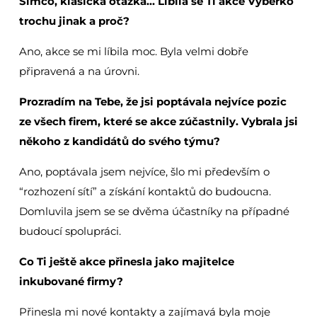
Simčo, klasická otázka… Líbila se Ti akce Výběrko
trochu jinak a proč?
Ano, akce se mi líbila moc. Byla velmi dobře
připravená a na úrovni.
Prozradím na Tebe, že jsi poptávala nejvíce pozic
ze všech firem, které se akce zúčastnily. Vybrala jsi
někoho z kandidátů do svého týmu?
Ano, poptávala jsem nejvíce, šlo mi především o
“rozhození sítí” a získání kontaktů do budoucna.
Domluvila jsem se se dvěma účastníky na případné
budoucí spolupráci.
Co Ti ještě akce přinesla jako majitelce
inkubované firmy?
Přinesla mi nové kontakty a zajímavá byla moje