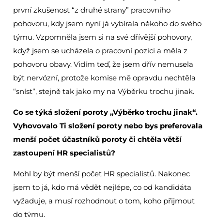
první zkušenost “z druhé strany” pracovního
pohovoru, kdy jsem nyní já vybírala někoho do svého
týmu. Vzpomněla jsem si na své dřívější pohovory,
když jsem se ucházela o pracovní pozici a měla z
pohovoru obavy. Vidím teď, že jsem dřív nemusela
být nervózní, protože komise mě opravdu nechtěla
“sníst”, stejně tak jako my na Výběrku trochu jinak.
Co se týká složení poroty „Výběrko trochu jinak“.
Vyhovovalo Ti složení poroty nebo bys preferovala
menší počet účastníků poroty či chtěla větší
zastoupení HR specialistů?
Mohl by být menší počet HR specialistů. Nakonec
jsem to já, kdo má vědět nejlépe, co od kandidáta
vyžaduje, a musí rozhodnout o tom, koho přijmout
do týmu.