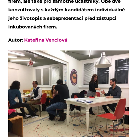
firem, ale také pro samotné účastníky. Obě dvě
konzultovaly s každým kandidátem individuálně
jeho životopis a sebeprezentaci před zástupci
inkubovaných firem.
Autor:
Kateřina Venclová