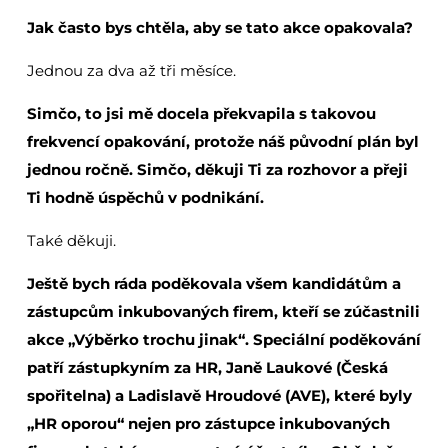
Jak často bys chtěla, aby se tato akce opakovala?
Jednou za dva až tři měsíce.
Simčo, to jsi mě docela překvapila s takovou
frekvencí opakování, protože náš původní plán byl
jednou ročně. Simčo, děkuji Ti za rozhovor a přeji
Ti hodně úspěchů v podnikání.
Také děkuji.
Ještě bych ráda poděkovala všem kandidátům a
zástupcům inkubovaných firem, kteří se zúčastnili
akce „Výběrko trochu jinak“. Speciální poděkování
patří zástupkyním za HR, Janě Laukové (Česká
spořitelna) a Ladislavě Hroudové (AVE), které byly
„HR oporou“ nejen pro zástupce inkubovaných