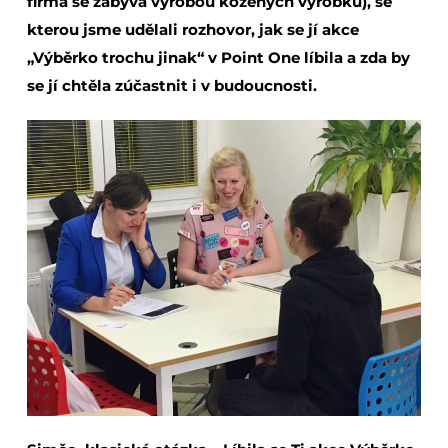
firma se zabývá výrobou kožených výrobků), se
kterou jsme udělali rozhovor, jak se jí akce
„Výběrko trochu jinak“ v Point One líbila a zda by
se jí chtěla zúčastnit i v budoucnosti.