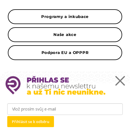
Programy a inkubace
Naše akce
Podpora EU a OPPPR
Mapa
Podnikatelský inkubátor ČZU Point One -
Kamýcká 1281, 165 00 Praha-Suchdol
Přihlásit se k odběru