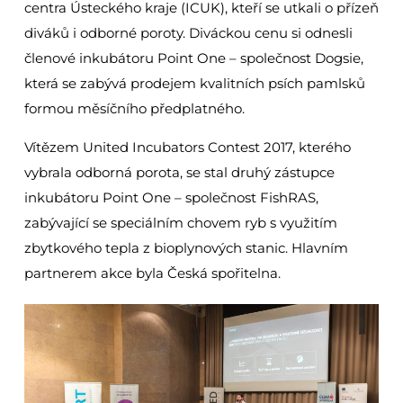
centra Ústeckého kraje (ICUK), kteří se utkali o přízeň
diváků i odborné poroty. Diváckou cenu si odnesli
členové inkubátoru Point One – společnost Dogsie,
která se zabývá prodejem kvalitních psích pamlsků
formou měsíčního předplatného.
Vítězem United Incubators Contest 2017, kterého
vybrala odborná porota, se stal druhý zástupce
inkubátoru Point One – společnost FishRAS,
zabývající se speciálním chovem ryb s využitím
zbytkového tepla z bioplynových stanic. Hlavním
partnerem akce byla Česká spořitelna.