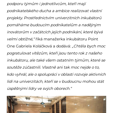
podporu týmům i jednotlivcům, kteří mají
podnikatelského ducha a ambice realizovat vlastní
projekty. Prostřednictvím univerzitních inkubátorů
pomáháme budoucím podnikatelům a nadějným
inovátorům v začátcích jejich podnikání, které bývá
velmi obtížné,“
říká manažerka inkubátoru Point
One Gabriela Koláčková a dodává:
„Chtěla bych moc
pogratulovat vítězům, kteří jsou tento rok z našeho
inkubátoru, ale také všem ostatním týmům, které se
soutěže zúčastnili. Vlastně ani tak moc nejde o to,
kdo vyhrál, ale o spolupráci v oblasti rozvoje aktivních
lidí na univerzitách, kteří se v budoucnu mohou stát
úspěšnými lídry ve svých oborech.“