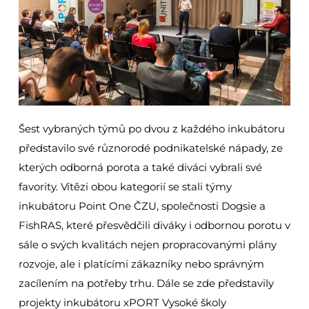
Šest vybraných týmů po dvou z každého inkubátoru
představilo své různorodé podnikatelské nápady, ze
kterých odborná porota a také diváci vybrali své
favority. Vítězi obou kategorií se stali týmy
inkubátoru Point One ČZU, společnosti Dogsie a
FishRAS, které přesvědčili diváky i odbornou porotu v
sále o svých kvalitách nejen propracovanými plány
rozvoje, ale i platícími zákazníky nebo správným
zacílením na potřeby trhu. Dále se zde představily
projekty inkubátoru xPORT Vysoké školy