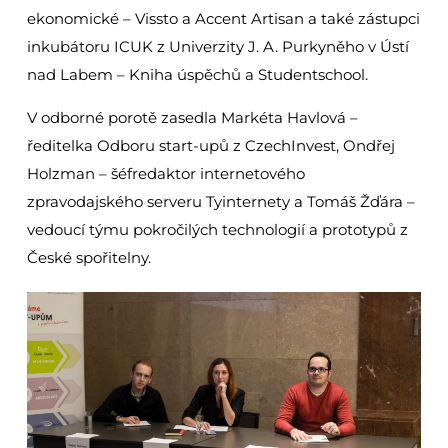
ekonomické – Vissto a Accent Artisan a také zástupci
inkubátoru ICUK z Univerzity J. A. Purkyněho v Ústí
nad Labem – Kniha úspěchů a Studentschool.
V odborné porotě zasedla Markéta Havlová –
ředitelka Odboru start-upů z CzechInvest, Ondřej
Holzman – šéfredaktor internetového
zpravodajského serveru Tyinternety a Tomáš Žďára –
vedoucí týmu pokročilých technologií a prototypů z
České spořitelny.