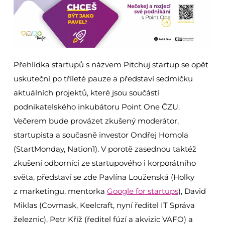
Přehlídka startupů s názvem Pitchuj startup se opět
uskuteční po tříleté pauze a představí sedmičku
aktuálních projektů, které jsou součástí
podnikatelského inkubátoru Point One ČZU.
Večerem bude provázet zkušený moderátor,
startupista a současně investor Ondřej Homola
(StartMonday, Nation1). V porotě zasednou taktéž
zkušení odborníci ze startupového i korporátního
světa, představí se zde Pavlína Louženská (Holky
z marketingu, mentorka
Google for startups
), David
Miklas (Covmask, Keelcraft, nyní ředitel IT Správa
železnic), Petr Kříž (ředitel fúzí a akvizic VAFO) a