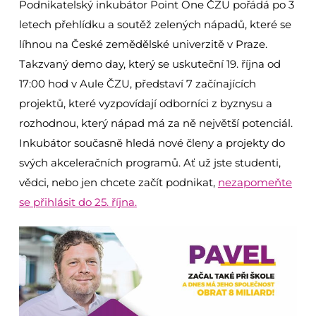
Podnikatelský inkubátor Point One ČZU pořádá po 3
letech přehlídku a soutěž zelených nápadů, které se
líhnou na České zemědělské univerzitě v Praze.
Takzvaný demo day, který se uskuteční 19. října od
17:00 hod v Aule ČZU, představí 7 začínajících
projektů, které vyzpovídají odborníci z byznysu a
rozhodnou, který nápad má za ně největší potenciál.
Inkubátor současně hledá nové členy a projekty do
svých akceleračních programů. Ať už jste studenti,
vědci, nebo jen chcete začít podnikat,
nezapomeňte
se přihlásit do 25. října.