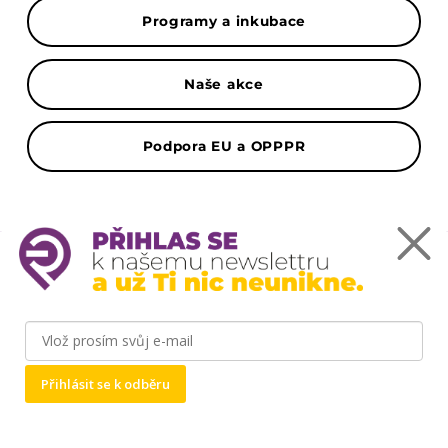
Programy a inkubace
Naše akce
Podpora EU a OPPPR
Mapa
Podnikatelský inkubátor ČZU Point One -
Kamýcká 1281, 165 00 Praha-Suchdol
Přihlásit se k odběru