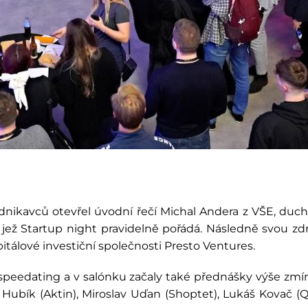
odnikavců otevřel úvodní řečí Michal Andera z VŠE, duch
, jež Startup night pravidelně pořádá. Následně svou zd
tálové investiční společnosti Presto Ventures.
 speedating a v salónku začaly také přednášky výše zmí
 Hubík (Aktin), Miroslav Uďan (Shoptet), Lukáš Kovač (