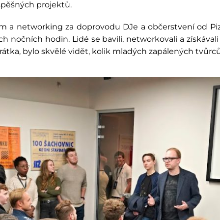
spěšných projektů.
m a networking za doprovodu DJe a občerstvení od Pizz
h nočních hodin. Lidé se bavili, networkovali a získáva
krátka, bylo skvělé vidět, kolik mladých zapálených tvůr