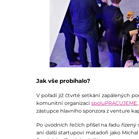
Jak vše probíhalo?
V pořadí již čtvrté setkání zapálených p
komunitní organizací
spoluPRACUJEME
zástupce hlavního sponzora z venture kapi
Po úvodních řečích přišel na řadu řízený
ani další startupoví matadoři jako
Michal