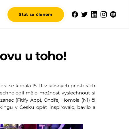
Stát se členem
novu u toho!
erá se konala 15. 11. v krásných prostorách
technologií mělo možnost vyslechnout si
anec (Fitify App), Ondřej Homola (N1) či
orkingu v Česku opět
inspirovalo, bavilo a