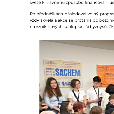
světě k hlavnímu způsobu financování ú
Po přednáškách následoval volný progra
vždy skvělá a akce se protáhla do pozdníc
na vznik nových spoluprací či byznysů. Z