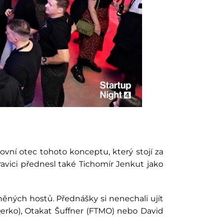
ovní otec tohoto konceptu, který stojí za
ravici přednesl také Tichomír Jenkut jako
něných hostů. Přednášky si nenechali ujít
Qerko), Otakat Šuffner (FTMO) nebo David