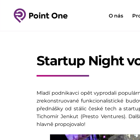
O nás
Pr
Startup Night vo
Mladí podnikavci opět vyprodali populárn
zrekonstruované funkcionalistické budo
přednášky od stálic české tech a startu
Tichomír Jenkut (Presto Ventures). Da
hlavně propojovalo!