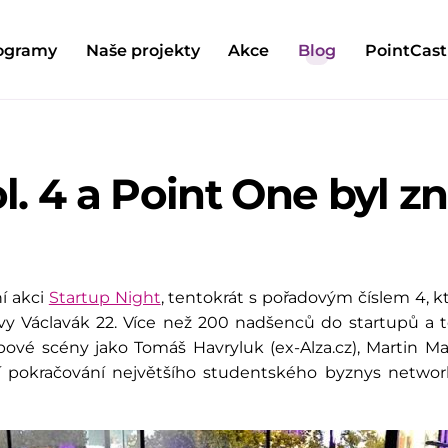
ogramy
Naše projekty
Akce
Blog
PointCast
l. 4 a Point One byl z
í akci
Startup Night
, tentokrát s pořadovým číslem 4, kt
vy Václavák 22. Více než 200 nadšenců do startupů a 
pové scény jako Tomáš Havryluk (ex-Alza.cz), Martin Maz
lší pokračování největšího studentského byznys netw