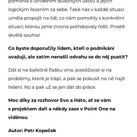
pomohla s utříděním důležitých úkolů a jejich
logickým řazením za sebe. Také nás v každé situaci
uměla propojit na lidi, co nám pomohly s konkrétní
situací, kterou jsme zrovna potřebovaly řešit. Prostě
skvělá souhra!
Co byste doporučily lidem, kteří o podnikání
uvažují, ale zatím nenašli odvahu se do něj pustit?
Dát si na balkóně flašku vína, postěžovat si na
problémy, které je trápí, a pak se pokusit na ně najít
řešení. No a pak už se jen dát do práce.
Moc díky za rozhovor Evo a Háto, ať se vám
s projektem daří a někdy zase v Point One na
viděnou
.
Autor: Petr Kopeček