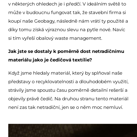
v některých ohledech je i předčí. V ideálním světě to
může v budoucnu fungovat tak, že stavební firma si
koupí naše Geobagy, následně nám vrátí ty použité a
díky tomu získá výraznou slevu na pytle nové. Navíc
si tím vyřeší obalový waste management.
Jak jste se dostaly k poměrně dost netradičnímu
materiálu jako je čedičová textílie?
Když jsme hledaly materiál, který by splňoval naše
představy o recyklovatelnosti a dlouhodobém využití,
strávily jsme spoustu času poměrně detailní rešerší a
objevily právě čedič. Na druhou stranu tento materiál
není zas tak netradiční, jen se o něm moc nemluví.