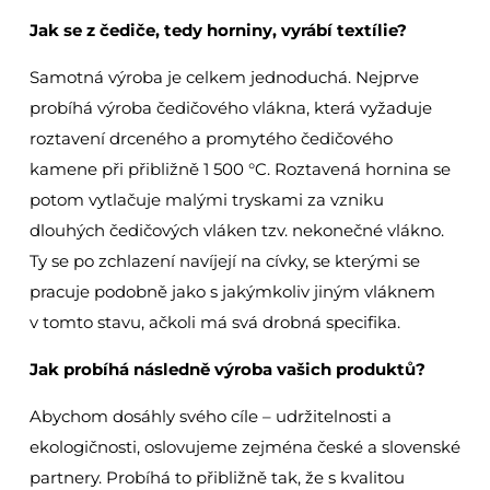
Jak se z čediče, tedy horniny, vyrábí textílie?
Samotná výroba je celkem jednoduchá. Nejprve
probíhá výroba čedičového vlákna, která vyžaduje
roztavení drceného a promytého čedičového
kamene při přibližně 1 500 °C. Roztavená hornina se
potom vytlačuje malými tryskami za vzniku
dlouhých čedičových vláken tzv. nekonečné vlákno.
Ty se po zchlazení navíjejí na cívky, se kterými se
pracuje podobně jako s jakýmkoliv jiným vláknem
v tomto stavu, ačkoli má svá drobná specifika.
Jak probíhá následně výroba vašich produktů?
Abychom dosáhly svého cíle – udržitelnosti a
ekologičnosti, oslovujeme zejména české a slovenské
partnery. Probíhá to přibližně tak, že s kvalitou