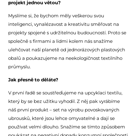
projekt jednou větou?
Myslíme si, že bychom měly veškerou svou
inteligenci, vynalézavost a kreativitu směřovat na
projekty spojené s udržitelnou budoucností. Proto se
společně s firmami a lidmi kolem nás snažíme
ulehčovat naší planetě od jednorázových plastových
obalů a poukazujeme na neekologičnost textilního
průmyslu.
Jak přesně to děláte?
V první řadě se soustřeďujeme na upcyklaci textilu,
který by se bez užitku vyhodil. Z něj pak vyrábíme
náš první produkt – set na výrobu povoskovaných
ubrousků, které jsou lehce omyvatelné a dají se
používat velmi dlouho. Snažíme se tímto způsobem
poukázat na negativní dopady konzumní společnosti