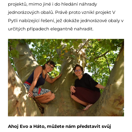
projektů, mimo jiné i do hledání náhrady
jednorázových obalů. Právě proto vznikl projekt V
Pytli nabízející řešení, jež dokáže jednorázové obaly v
určitých případech elegantně nahradit.
Ahoj Evo a Háto, můžete nám představit svůj