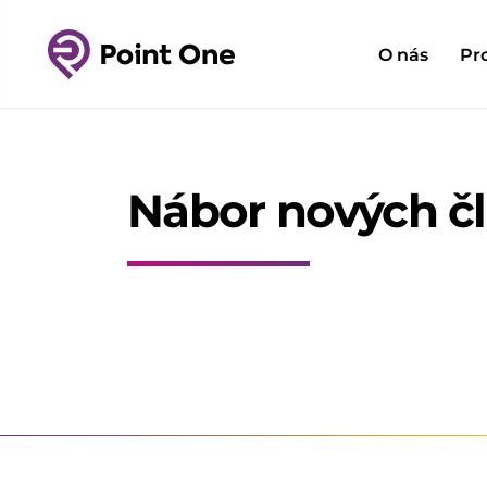
O nás
Pr
Nábor nových č