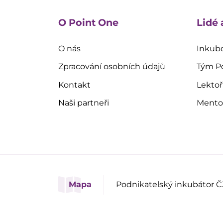
O Point One
Lidé 
O nás
Inkubo
Zpracování osobních údajů
Tým P
Kontakt
Lektoř
Naši partneři
Mentoř
Mapa
Podnikatelský inkubátor Č