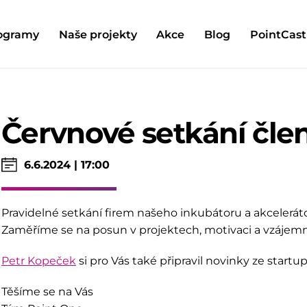
ogramy
Naše projekty
Akce
Blog
PointCast
Červnové setkání čle
6.6.2024 | 17:00
Pravidelné setkání firem našeho inkubátoru a akceleráto
Zaměříme se na posun v projektech, motivaci a vzájem
Petr Kopeček
si pro Vás také připravil novinky ze startu
Těšíme se na Vás