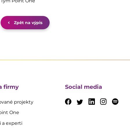
Tým Point One
Zpět na výpis
a firmy
Social media
vané projekty
oint One
i a experti