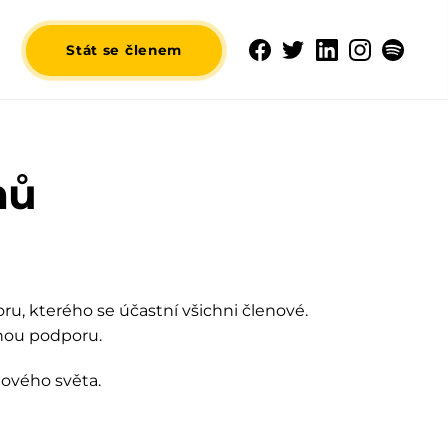
Stát se členem
nů
ru, kterého se účastní všichni členové.
nou podporu.
pového světa.