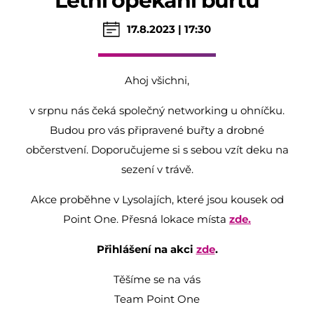
Letní opékání buřtů
17.8.2023 | 17:30
Ahoj všichni,
v srpnu nás čeká společný networking u ohníčku.
Budou pro vás připravené buřty a drobné
občerstvení. Doporučujeme si s sebou vzít deku na
sezení v trávě.
Akce proběhne v Lysolajích, které jsou kousek od
Point One. Přesná lokace místa
zde.
Přihlášení na akci
zde
.
Těšíme se na vás
Team Point One