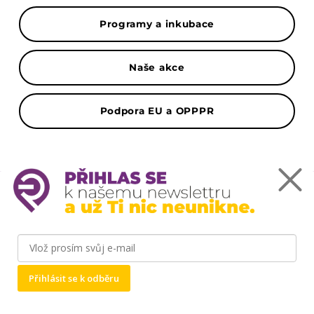
Programy a inkubace
Naše akce
Podpora EU a OPPPR
Mapa
Podnikatelský inkubátor ČZU Point One -
Kamýcká 1281, 165 00 Praha-Suchdol
Přihlásit se k odběru