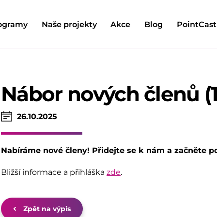
ogramy
Naše projekty
Akce
Blog
PointCast
Nábor nových členů (15
26.10.2025
Nabíráme nové členy! Přidejte se k nám a začněte p
Bližší informace a přihláška
zde
.
Zpět na výpis