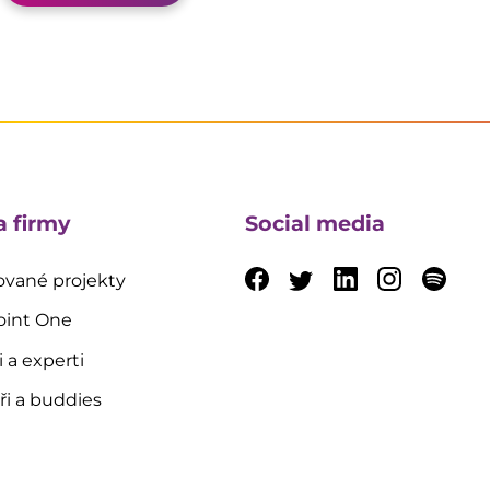
a firmy
Social media
vané projekty
oint One
i a experti
i a buddies