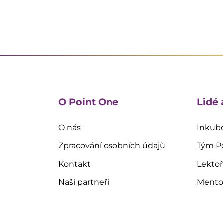
O Point One
Lidé 
O nás
Inkubo
Zpracování osobních údajů
Tým P
Kontakt
Lektoř
Naši partneři
Mentoř