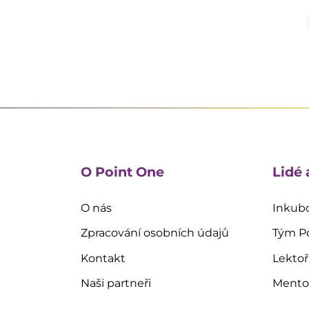
O Point One
Lidé 
O nás
Inkubo
Zpracování osobních údajů
Tým P
Kontakt
Lektoř
Naši partneři
Mentoř