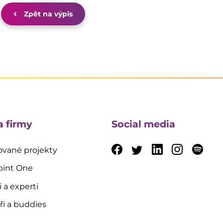
Zpět na výpis
a firmy
Social media
vané projekty
oint One
i a experti
i a buddies