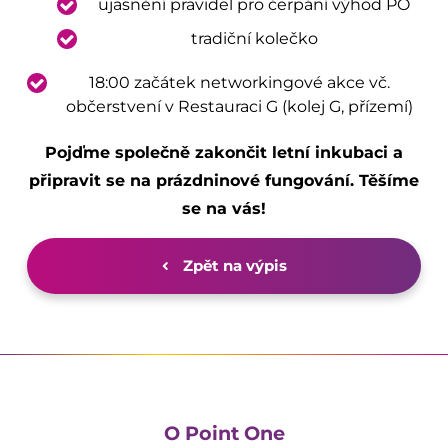
ujasnění pravidel pro čerpání výhod PO
tradiční kolečko
18:00 začátek networkingové akce vč.
občerstvení v Restauraci G (kolej G, přízemí)
Pojďme společně zakončit letní inkubaci a
připravit se na prázdninové fungování. Těšíme
se na vás!
Zpět na výpis
O Point One