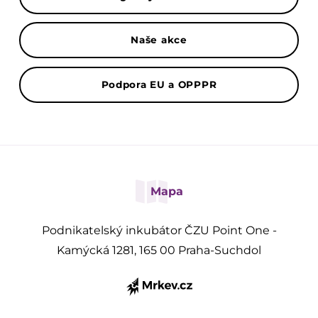
Naše akce
Podpora EU a OPPPR
Mapa
Podnikatelský inkubátor ČZU Point One -
Kamýcká 1281, 165 00 Praha-Suchdol
Přihlásit se k odběru