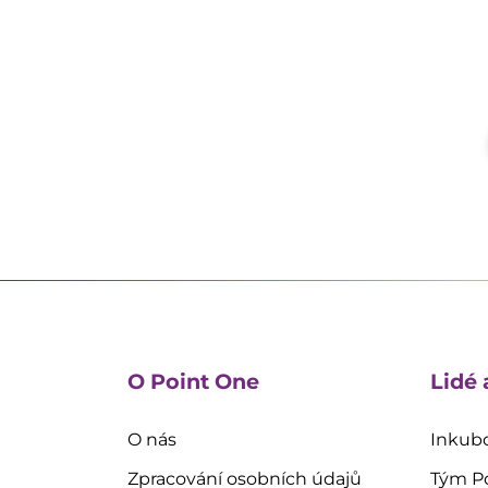
O Point One
Lidé 
O nás
Inkubo
Zpracování osobních údajů
Tým P