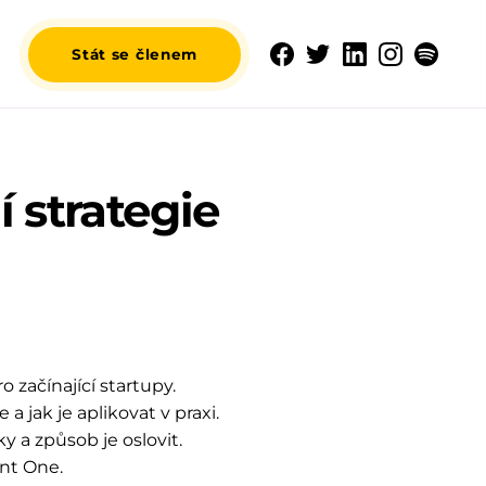
Stát se členem
 strategie
začínající startupy.
 jak je aplikovat v praxi.
ky a způsob je oslovit.
int One.