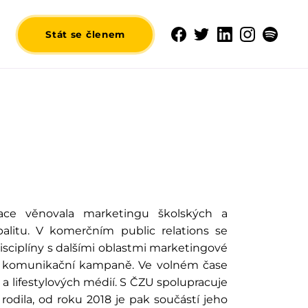
Stát se členem
ce věnovala marketingu školských a
palitu. V komerčním public relations se
isciplíny s dalšími oblastmi marketingové
né komunikační kampaně. Ve volném čase
a lifestylových médií. S ČZU spolupracuje
rodila, od roku 2018 je pak součástí jeho