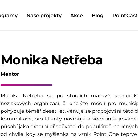
ogramy
Naše projekty
Akce
Blog
PointCast
Monika Netřeba
Mentor
Monika Netřeba se po studiích masové komunika
neziskových organizací, či analýze médií pro munici
pohybuje téměř deset let, věnuje se propojování této d
komunikace; pro klienty navrhuje a vede integrova
působí jako externí přispěvatel do populárně-naučných 
od chvíle, kdy se myšlenka na vznik Point One teprve 