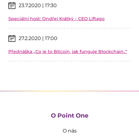
23.7.2020 | 17:30
Speciální host: Ondřej Krátký – CEO Liftago
27.2.2020 | 17:00
Přednáška „Co je to Bitcoin, jak funguje Blockchain..“
O Point One
O nás