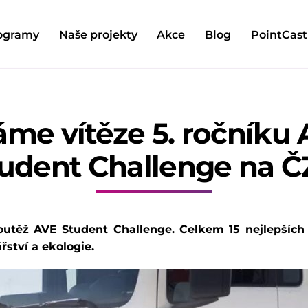
ogramy
Naše projekty
Akce
Blog
PointCast
me vítěze 5. ročníku
udent Challenge na 
t soutěž AVE Student Challenge. Celkem 15 nejlepšíc
ství a ekologie.