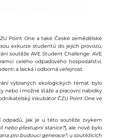
 ČZU Point One a také České zemědělské
jsou exkurze studentů do jejich provozů,
ádání soutěže AVE Student Challenge. AVE
 rámci celého odpadového hospodářství.
enti a laická i odborná veřejnost.
ování vybraných ekologických témat bylo
vky nebo i možné stáže a pracovní nabídky
odnikatelský inkubátor ČZU Point One ve
í odpadů, jak je u této soutěže zvykem
íl nebo přestupní stanice?
), ale nově bylo
rana pro budoucí generace?
, u soutěžících