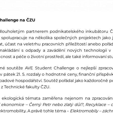
Challenge na ČZU
e dlouholetým partnerem podnikatelského inkubátoru
ě spolupracuje na několika společných projektech jako 
 účast na veletrhu pracovních příležitostí anebo poř
i nakládání s odpady a zavádění nových technologií v
st a péče o životní prostředí, ale také informovaní stud
vané soutěže AVE Student Challenge o nejlepší zprac
 pátek 21. 5. rozdaly o hodnotné ceny, finanční příspě
padové hospodářství. Soutěž pořádal jako každoročně p
 z Technické fakulty ČZU.
na ekologická témata zaměřena nejenom na zpracován
ní ekonomice – Černý Petr nebo zlatý důl?
,
Recyklace – c
ektromobility. A právě tohle téma –
Elektromobily – zách