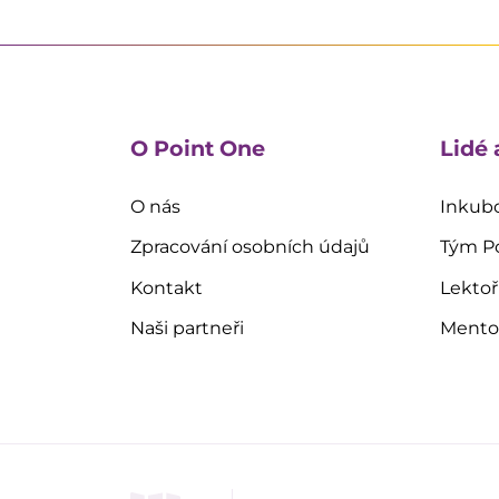
O Point One
Lidé 
O nás
Inkubo
Zpracování osobních údajů
Tým P
Kontakt
Lektoř
Naši partneři
Mentoř