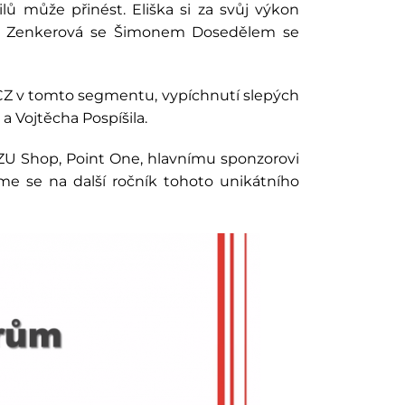
ů může přinést. Eliška si za svůj výkon
na Zenkerová se Šimonem Dosedělem se
 CZ v tomto segmentu, vypíchnutí slepých
a Vojtěcha Pospíšila.
ZU Shop, Point One, hlavnímu sponzorovi
me se na další ročník tohoto unikátního