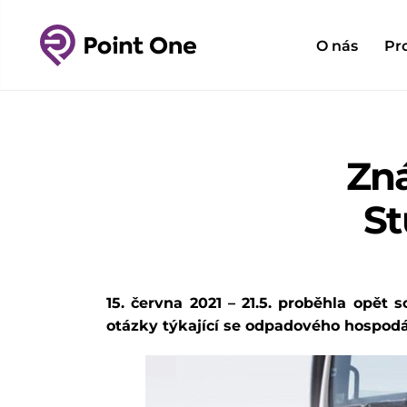
O nás
Pr
Zná
St
15. června 2021 – 21.5. proběhla opě
otázky týkající se odpadového hospodář