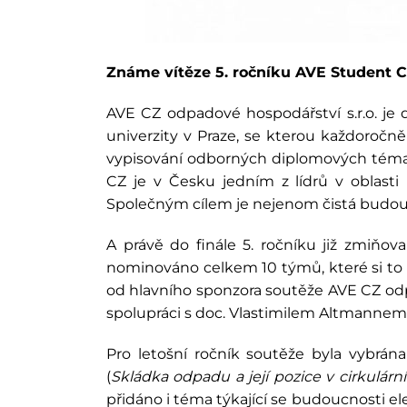
Známe vítěze 5. ročníku AVE Student 
AVE CZ odpadové hospodářství s.r.o. j
univerzity v Praze, se kterou každoročn
vypisování odborných diplomových témat,
CZ je v Česku jedním z lídrů v oblast
Společným cílem je nejenom čistá budoucno
A právě do finále 5. ročníku již zmiňo
nominováno celkem 10 týmů, které si to v
od hlavního sponzora soutěže AVE CZ od
spolupráci s doc. Vlastimilem Altmannem
Pro letošní ročník soutěže byla vybrá
(
Skládka odpadu a její pozice v cirkulár
přidáno i téma týkající se budoucnosti el