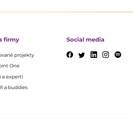
a firmy
Social media
vané projekty
oint One
i a experti
i a buddies