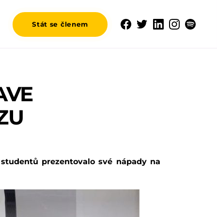
Stát se členem
 AVE
ČZU
h studentů prezentovalo své nápady na