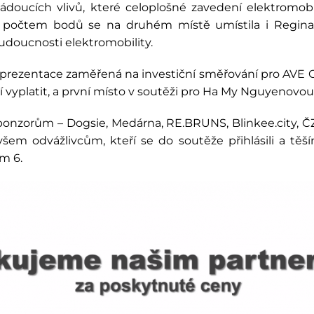
doucích vlivů, které celoplošné zavedení elektromobil
ým počtem bodů se na druhém místě umístila i Regi
doucnosti elektromobility.
lá prezentace zaměřená na investiční směřování pro AVE
í vyplatit, a první místo v soutěži pro Ha My Nguyenovou 
nzorům – Dogsie, Medárna, RE.BRUNS, Blinkee.city, Č
em odvážlivcům, kteří se do soutěže přihlásili a těší
m 6.