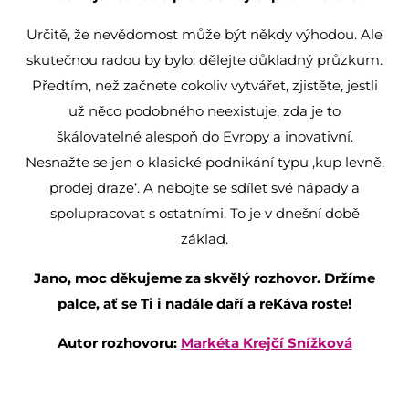
Určitě, že nevědomost může být někdy výhodou. Ale
skutečnou radou by bylo: dělejte důkladný průzkum.
Předtím, než začnete cokoliv vytvářet, zjistěte, jestli
už něco podobného neexistuje, zda je to
škálovatelné alespoň do Evropy a inovativní.
Nesnažte se jen o klasické podnikání typu ‚kup levně,
prodej draze‘. A nebojte se sdílet své nápady a
spolupracovat s ostatními. To je v dnešní době
základ.
Jano, moc děkujeme za skvělý rozhovor. Držíme
palce, ať se Ti i nadále daří a reKáva roste!
Autor rozhovoru:
Markéta Krejčí Snížková