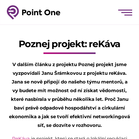
Poznej projekt: reKáva
V dalším článku z projektu Poznej projekt jsme
vyzpovídali Janu Šrámkovou z projektu reKáva.
Jana se nově připojí do našeho týmu mentorů, a
vy budete mít možnost od ní získat vědomosti,
které nasbírala v průběhu několika let. Proč Janu
baví právě odpadové hospodářství a cirkulární
ekonomika a jak se tvoří efektivní networkingová
síť, se dozvíte v rozhovoru.
ReKáva
je projekt, který se stará o lokální recyklaci