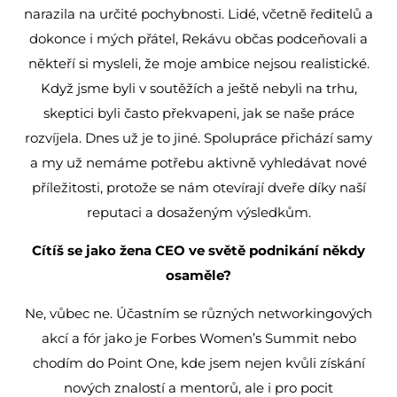
narazila na určité pochybnosti. Lidé, včetně ředitelů a
dokonce i mých přátel, Rekávu občas podceňovali a
někteří si mysleli, že moje ambice nejsou realistické.
Když jsme byli v soutěžích a ještě nebyli na trhu,
skeptici byli často překvapeni, jak se naše práce
rozvíjela. Dnes už je to jiné. Spolupráce přichází samy
a my už nemáme potřebu aktivně vyhledávat nové
příležitosti, protože se nám otevírají dveře díky naší
reputaci a dosaženým výsledkům.
Cítíš se jako žena CEO ve světě podnikání někdy
osaměle?
Ne, vůbec ne. Účastním se různých networkingových
akcí a fór jako je Forbes Women’s Summit nebo
chodím do Point One, kde jsem nejen kvůli získání
nových znalostí a mentorů, ale i pro pocit