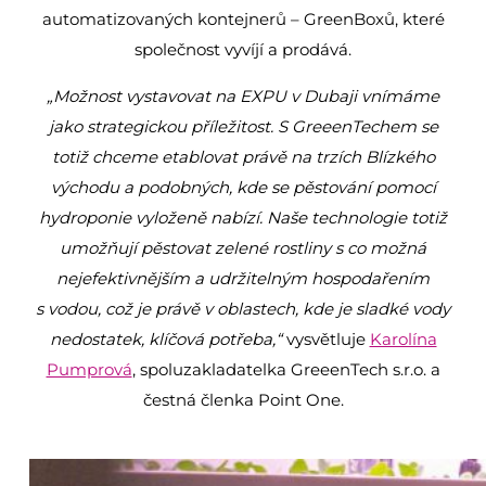
automatizovaných kontejnerů – GreenBoxů, které
společnost vyvíjí a prodává.
„Možnost vystavovat na EXPU v Dubaji vnímáme
jako strategickou příležitost. S GreeenTechem se
totiž chceme etablovat právě na trzích Blízkého
východu a podobných, kde se pěstování pomocí
hydroponie vyloženě nabízí. Naše technologie totiž
umožňují pěstovat zelené rostliny s co možná
nejefektivnějším a udržitelným hospodařením
s vodou, což je právě v oblastech, kde je sladké vody
nedostatek, klíčová potřeba,“
vysvětluje
Karolína
Pumprová
, spoluzakladatelka GreeenTech s.r.o. a
čestná členka Point One.