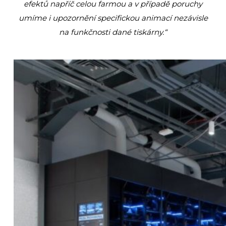
efektů napříč celou farmou a v případě poruchy
umíme i upozornění specifickou animací nezávisle
na funkčnosti dané tiskárny.“