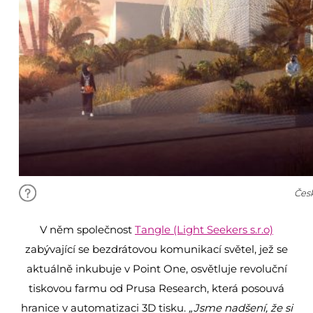
Čes
V něm společnost
Tangle (Light Seekers s.r.o)
zabývající se bezdrátovou komunikací světel, jež se
aktuálně inkubuje v Point One, osvětluje revoluční
tiskovou farmu od Prusa Research, která posouvá
hranice v automatizaci 3D tisku.
„Jsme nadšení, že si