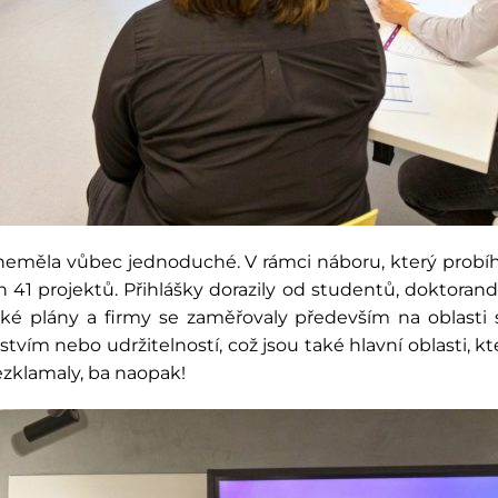
eměla vůbec jednoduché. V rámci náboru, který probíhal 
ch 41 projektů. Přihlášky dorazily od studentů, doktoran
ké plány a firmy se zaměřovaly především na oblasti 
 nebo udržitelností, což jsou také hlavní oblasti, kter
nezklamaly, ba naopak!