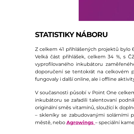
STATISTIKY NÁBORU
Z celkem 41 přihlášených projektů bylo 6
Velká část přihlášek, celkem 34 %, s 
vyprofilovaného inkubátoru zaměřeného 
doporučení se tentokrát na celkovém poč
fungovaly i další online, ale i offline aktivit
V současnosti působí v Point One celkem
inkubátoru se zařadili talentovaní podn
originální směs vitamínů, sloužící k dopl
– skleníky se zabudovanými solárními p
městě
, nebo
Agrowings
– speciální kame