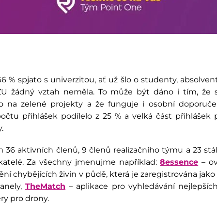
6 % spjato s univerzitou, ať už šlo o studenty, absolven
ČZU žádný vztah neměla. To může být dáno i tím, že 
na zelené projekty a že funguje i osobní doporučení
tu přihlášek podílelo z 25 % a velká část přihlášek p
y.
 36 aktivních členů, 9 členů realizačního týmu a 23 st
ikatelé. Za všechny jmenujme například:
8essence
– ov
nění chybějících živin v půdě, která je zaregistrována ja
anely,
TheMatch
– aplikace pro vyhledávání nejlepšíc
ry pro drony.