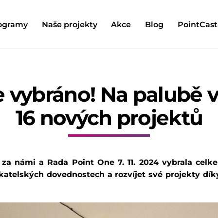
ogramy
Naše projekty
Akce
Blog
PointCast
vybráno! Na palubě 
16 nových projektů
za námi a Rada Point One 7. 11. 2024 vybrala celk
katelských dovednostech a rozvíjet své
projekty dí