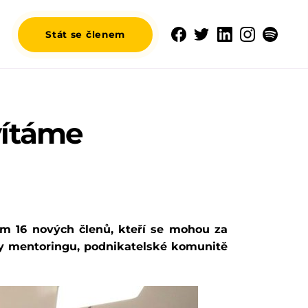
Stát se členem
vítáme
em 16 nových členů,
kteří se mohou za
ky mentoringu, podnikatelské komunitě