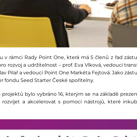
u v rámci Rady Point One, která má 5 členů z řad zást
pro rozvoj a udržitelnost – prof. Eva Vlková, vedoucí tr
lav Pilař a vedoucí Point One Markéta Fejtová. Jako zás
r fondu Seed Starter České spořitelny.
projektů bylo vybráno 16, kterým se na základě preze
rozvíjet a akcelerovat s pomocí nástrojů, které inku