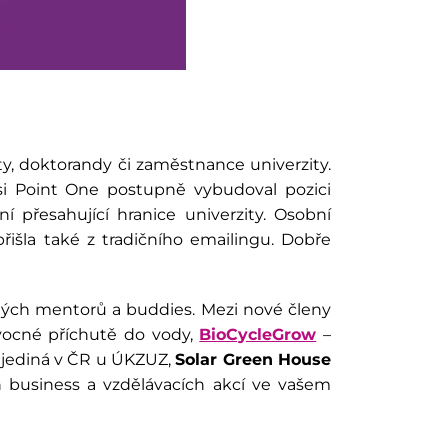
ty, doktorandy či zaměstnance univerzity.
si Point One postupně vybudoval pozici
 přesahující hranice univerzity. Osobní
řišla také z tradičního emailingu. Dobře
álých mentorů a buddies.
Mezi nové členy
ocné příchutě do vody,
BioCycleGrow
–
ko jediná v ČR u ÚKZUZ
,
Solar Green House
h business a vzdělávacích akcí ve vašem