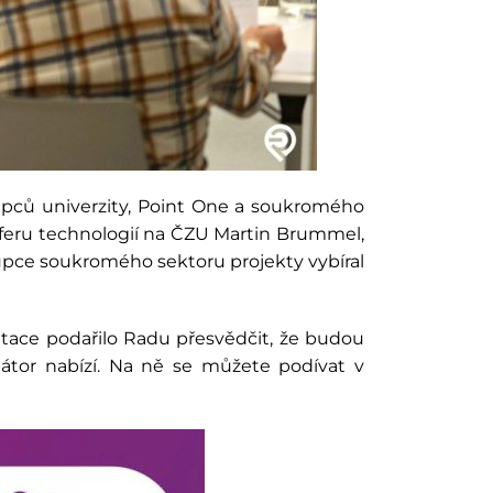
upců univerzity, Point One a soukromého
ansferu technologií na ČZU Martin Brummel,
tupce soukromého sektoru projekty vybíral
ntace podařilo Radu přesvědčit, že budou
bátor nabízí. Na ně se můžete podívat v