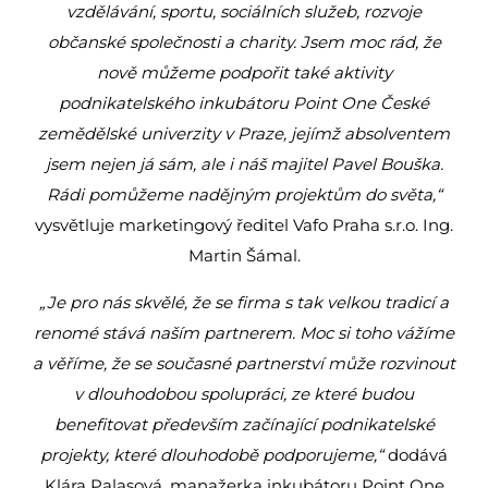
vzdělávání, sportu, sociálních služeb, rozvoje
občanské společnosti a charity. Jsem moc rád, že
nově můžeme podpořit také aktivity
podnikatelského inkubátoru Point One České
zemědělské univerzity v Praze, jejímž absolventem
jsem nejen já sám, ale i náš majitel Pavel Bouška.
Rádi pomůžeme nadějným projektům do světa,“
vysvětluje marketingový ředitel Vafo Praha s.r.o. Ing.
Martin Šámal.
„Je pro nás skvělé, že se firma s tak velkou tradicí a
renomé stává naším partnerem. Moc si toho vážíme
a věříme, že se současné partnerství může rozvinout
v dlouhodobou spolupráci, ze které budou
benefitovat především začínající podnikatelské
projekty, které dlouhodobě podporujeme,“
dodává
Klára Palasová, manažerka inkubátoru Point One