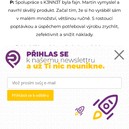
P:
Spolupráce s K3NN3T byla fajn. Martin vymyslel a
navrhl skvělý produkt. Začal tím, že si ho vyráběl sám
v malém množství, většinou ručně. S rostoucí
poptávkou a úspěchem potřeboval výrobu zrychlit,
zefektivnit a snížit náklady.
Zohlednili jsme jeho požadavky a očekávanou
investici do stroje a navrhli jsme poloautomatizované
řešení. To stále potřebuje lidského operátora, ale
výrazně zvýšilo výrobní kapacitu na tisíce kusů.
Při návrhu jsme už mysleli i na větší série – pokud se
prodeje rozjedou, jsme připraveni pomoci s plně
Přihlásit se k odběru
automatizovanou výrobou.
Doporučili byste inkubátor i dalším projektům?
P:
Rozhodně! Workshopy jsou užitečné a témata