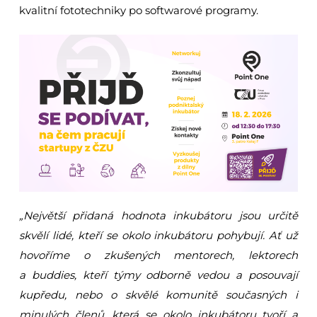
kvalitní fototechniky po softwarové programy.
„Největší přidaná hodnota inkubátoru jsou určitě
skvělí lidé, kteří se okolo inkubátoru pohybují. Ať už
hovoříme o zkušených mentorech, lektorech
a buddies, kteří týmy odborně vedou a posouvají
kupředu, nebo o skvělé komunitě současných i
minulých členů, která se okolo inkubátoru tvoří a