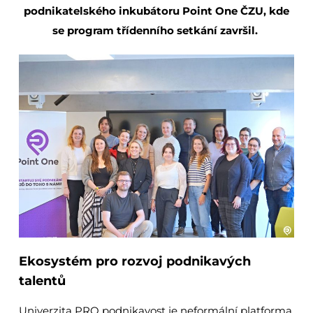
podnikatelského
inkubátoru
Point One ČZU
,
kde
se program
třídenního
setkání
završil
.
Ekosystém
pro rozvoj
podnikavých
talentů
Univerzita PRO podnikavost je neformální platforma,