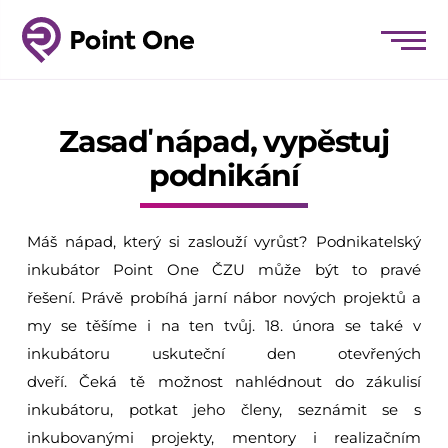
Zasaď nápad, vypěstuj
podnikání
Má
š
nápad, který si zaslouží vyrůst?
Podnikatelský
inkubátor Point
One
ČZU
může
být to pravé
řešení.
Právě probíhá jarní nábor nových
projektů a
my se těšíme i na ten tvůj
.
18. února se také v
inkubátoru uskuteční den otevřených
dveří.
Čeká
tě
možnost nahlédnout do zákulisí
inkubátoru, potkat jeho členy, seznámit se s
inkubovanými projekty, mentory i realizačním