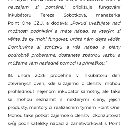
navzájem si pomáhá,“
přibližuje fungování
inkubátoru Tereza Sobotková, manažerka
Point One ČZU, a dodává:
„Pokud uvažujete nad
možností podnikání a máte nápad, se kterým si
věříte, že by mohl fungovat, určitě nám dejte vědět.
Domluvíme si schůzku a váš nápad a plány
podrobně probereme, dostanete zpětnou vazbu a
můžeme vám následně pomoci i s přihláškou.“
18. února 2026 proběhne v inkubátoru den
otevřených dveří, kde si zájemci o členství mohou
prohlédnout nejenom inkubátor samotný, ale také
se mohou seznámit s některými členy, jejich
produkty, mentory či realizačním týmem Point One.
Mohou také potkat zájemce o členství, zkonzultovat
svůj podnikatelský nápad a zanetworkovat s Point