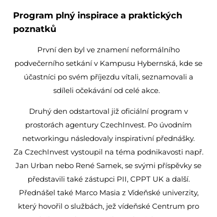
Program
plný
inspirace
a
praktických
poznatků
První den byl ve znamení
neformálního
podvečerního setkání
v Kampusu Hybernská,
kde
se
účastníci
po
svém
příjezdu
vítali,
s
eznamovali
a
s
díleli
o
čekávání
o
d
c
elé
a
kce
.
Druhý
den
odstartoval
již
oficiální
program v
prostorách
agentury
CzechInvest
.
Po
úvodním
networkingu
následovaly
inspirativní
přednášky.
Za
CzechInvest vystoupil na téma podnikavosti např.
Jan Urban nebo René Samek, se svými příspěvky se
představili také zástupci PII, CPPT UK a další.
Přednášel také
Marco Masia z
V
ídeňské
univerzity
,
který
hovořil
o
službách
, jež
vídeňské
Centrum pro