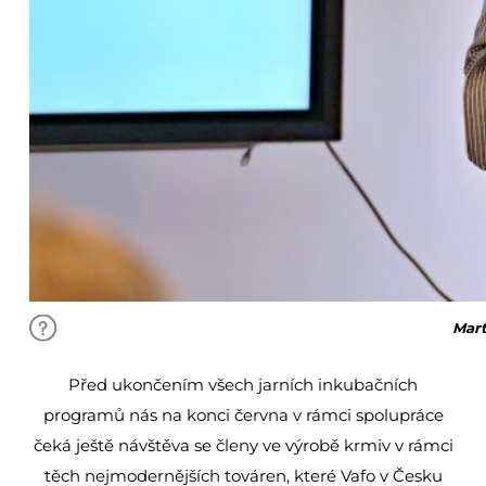
Mart
Před ukončením všech jarních inkubačních
programů nás na konci června v rámci spolupráce
čeká ještě návštěva se členy ve výrobě krmiv v rámci
těch nejmodernějších továren, které Vafo v Česku