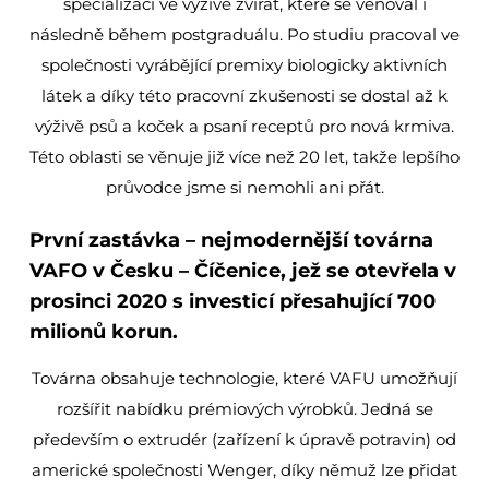
specializaci ve výživě zvířat, které se věnoval i
následně během postgraduálu. Po studiu pracoval ve
společnosti vyrábějící premixy biologicky aktivních
látek a díky této pracovní zkušenosti se dostal až k
výživě psů a koček a psaní receptů pro nová krmiva.
Této oblasti se věnuje již více než 20 let, takže lepšího
průvodce jsme si nemohli ani přát.
První zastávka
– nejmodernější továrna
VAFO v Česku – Číčenice, jež se otevřela v
prosinci 2020 s investicí přesahující 700
milionů korun.
Továrna obsahuje technologie, které VAFU umožňují
rozšířit nabídku prémiových výrobků. Jedná se
především o extrudér (zařízení k úpravě potravin) od
americké společnosti Wenger, díky němuž lze přidat