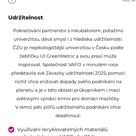
Petr Kř
Udržitelnost
Pokračování partnerství s inkubátorem, potažmo
univerzitou, dává smysl i z hlediska udržitelnosti.
ČZU je nejekologičtější univerzitou v Česku podle
žebříčku UI GreenMetric a svou praxí může
inspirovat. Společnost VAFO v minulém roce
představila své Závazky udržitelnosti 2025, pomocí
nichž chce snižovat dopady svého podnikání na
planetu a je v této oblasti průkopníkem i mezi
světovými výrobci krmiv pro domácí mazlíčky.
V rámci pěti pilířů udržitelného podnikání chce
dosáhnout:
Využívání recyklovatelných materiálů