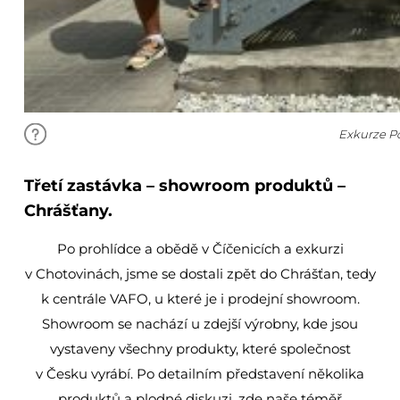
Exkurze P
Třetí zastávka
– showroom produktů –
Chrášťany.
Po prohlídce a obědě v Číčenicích a exkurzi
v Chotovinách, jsme se dostali zpět do Chrášťan, tedy
k centrále VAFO, u které je i prodejní showroom.
Showroom se nachází u zdejší výrobny, kde jsou
vystaveny všechny produkty, které společnost
v Česku vyrábí. Po detailním představení několika
produktů a plodné diskuzi, zde naše téměř