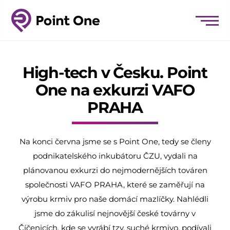
High-tech v Česku. Point
One na exkurzi VAFO
PRAHA
Na konci června jsme se s Point One, tedy se členy
podnikatelského inkubátoru ČZU, vydali na
plánovanou exkurzi do nejmodernějších továren
společnosti VAFO PRAHA, které se zaměřují na
výrobu krmiv pro naše domácí mazlíčky. Nahlédli
jsme do zákulisí nejnovější české továrny v
Číčenicích, kde se vyrábí tzv. suché krmivo, podívali