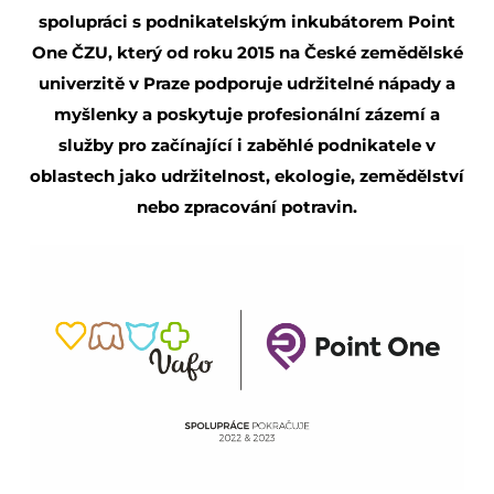
spolupráci s podnikatelským inkubátorem Point
One ČZU, který od roku 2015 na České zemědělské
univerzitě v Praze podporuje udržitelné nápady a
myšlenky a poskytuje profesionální zázemí a
služby pro začínající i zaběhlé podnikatele v
oblastech jako udržitelnost, ekologie, zemědělství
nebo zpracování potravin.