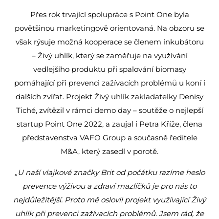
Přes rok trvající spolupráce s Point One byla
povětšinou marketingově orientovaná. Na obzoru se
však rýsuje možná kooperace se členem inkubátoru
– Živý uhlík, který se zaměřuje na využívání
vedlejšího produktu při spalování biomasy
pomáhající při prevenci zažívacích problémů u koní i
dalších zvířat. Projekt Živý uhlík zakladatelky Denisy
Tiché, zvítězil v rámci demo day – soutěže o nejlepší
startup Point One 2022, a zaujal i Petra Kříže, člena
představenstva VAFO Group a současně ředitele
M&A, který zasedl v porotě.
„U naší vlajkové značky Brit od počátku razíme heslo
prevence výživou a zdraví mazlíčků je pro nás to
nejdůležitější. Proto mě oslovil projekt využívající Živý
uhlík při prevenci zažívacích problémů. Jsem rád, že