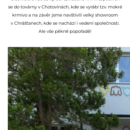
se do továrny v Chotovinách, kde se vyrábí tzv. mokré
krmivo a na závěr jsme navštívili velký showroom
v Chrášťanech, kde se nachází i vedení společnosti.
Ale vše pěkně popořadě!