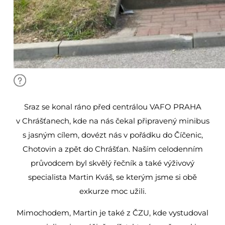
Sraz se konal ráno před centrálou VAFO PRAHA
v Chrášťanech, kde na nás čekal připravený minibus
s jasným cílem, dovézt nás v pořádku do Číčenic,
Chotovin a zpět do Chrášťan. Naším celodenním
průvodcem byl skvělý řečník a také výživový
specialista Martin Kváš, se kterým jsme si obě
exkurze moc užili.
Mimochodem, Martin je také z ČZU, kde vystudoval