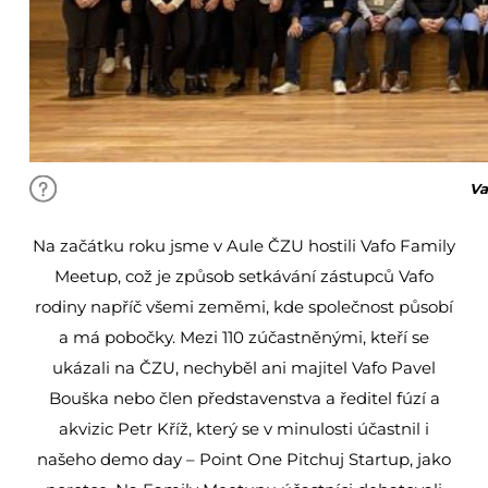
Va
Na začátku roku jsme v Aule ČZU hostili Vafo Family
Meetup, což je způsob setkávání zástupců Vafo
rodiny napříč všemi zeměmi, kde společnost působí
a má pobočky. Mezi 110 zúčastněnými, kteří se
ukázali na ČZU, nechyběl ani majitel Vafo Pavel
Bouška nebo člen představenstva a ředitel fúzí a
akvizic Petr Kříž, který se v minulosti účastnil i
našeho demo day – Point One Pitchuj Startup, jako