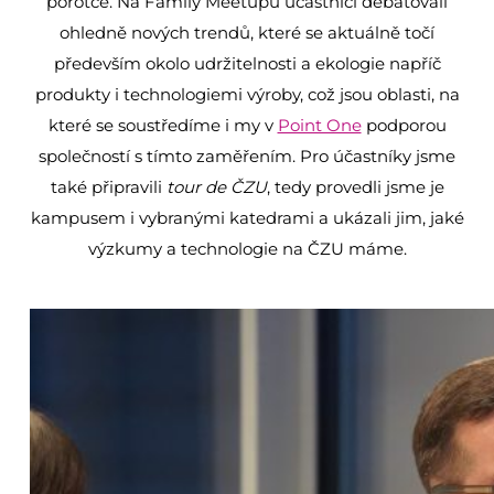
porotce. Na Family Meetupu účastníci debatovali
ohledně nových trendů, které se aktuálně točí
především okolo udržitelnosti a ekologie napříč
produkty i technologiemi výroby, což jsou oblasti, na
které se soustředíme i my v
Point One
podporou
společností s tímto zaměřením. Pro účastníky jsme
také připravili
tour de ČZU
, tedy provedli jsme je
kampusem i vybranými katedrami a ukázali jim, jaké
výzkumy a technologie na ČZU máme.