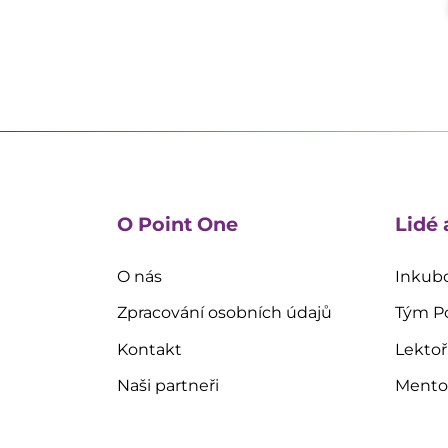
O Point One
Lidé 
O nás
Inkubo
Zpracování osobních údajů
Tým P
Kontakt
Lektoř
Naši partneři
Mentoř