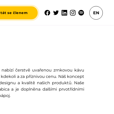
EN
Stát se členem
ý nabízí čerstvě uvařenou zrnkovou kávu
kdekoli a za příznivou cenu. Náš koncept
 designu a kvalitě našich produktů. Naše
abica
a je doplněna dalšími prvotřídními
nápoj.