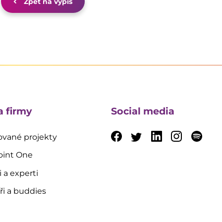
Zpět na výpis
a firmy
Social media
vané projekty
oint One
i a experti
i a buddies