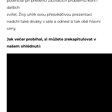
potenciál při prevenci zažívacích problémů koní i
dalších
zvířat. Živý uhlík svou přesvědčivou prezentací
nadchl také diváky v sále a odnesl si tak obě hlavní
ceny.
Jak večer probíhal, si můžete zrekapitulovat v
našem ohlédnutí: