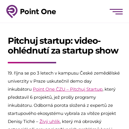
Pitchuj startup: video-
ohlédnutí za startup show
19. října se po 3 letech v kampusu České zemědělské
univerzity v Praze uskutečnil demo day
inkubátoru
Point One ČZU – Pitchuj Startup
, který
představil 6 projektů, jež prošly programy
inkubátoru. Odborná porota složená z expertů ze
startupového ekosystému vybrala za vítěze projekt
Denisy Tiché –
Živý uhlík
, který má obrovský